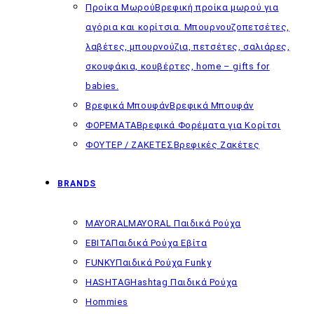
Προίκα Μωρού
Βρεφική προίκα μωρού για
αγόρια και κορίτσια. Μπουρνουζοπετσέτες,
λαβέτες, μπουρνούζια, πετσέτες, σαλιάρες,
σκουφάκια, κουβέρτες, home – gifts for
babies.
Βρεφικά Μπουφάν
Βρεφικά Μπουφάν
ΦΟΡΕΜΑΤΑ
Βρεφικά Φορέματα για Κορίτσι
ΦΟΥΤΕΡ / ΖΑΚΕΤΕΣ
Βρεφικές Ζακέτες
BRANDS
MAYORAL
MAYORAL Παιδικά Ρούχα
EBITA
Παιδικά Ρούχα Εβίτα
FUNKY
Παιδικά Ρούχα Funky
HASHTAG
Hashtag Παιδικά Ρούχα
Hommies