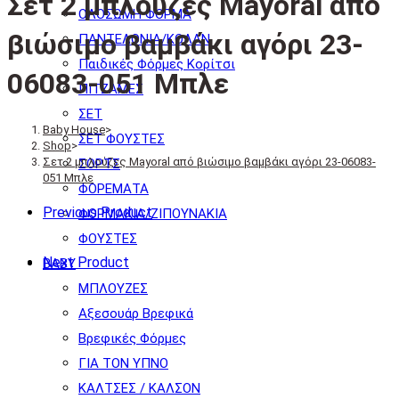
Σετ 2 μπλούζες Mayoral από
ΟΛΟΣΩΜΗ ΦΟΡΜΑ
βιώσιμο βαμβάκι αγόρι 23-
ΠΑΝΤΕΛΟΝΙΑ/ΚΟΛΑΝ
Παιδικές Φόρμες Κορίτσι
06083-051 Μπλε
ΠΙΤΖΑΜΕΣ
ΣΕΤ
Baby House
>
ΣΕΤ ΦΟΥΣΤΕΣ
Shop
>
Σετ 2 μπλούζες Mayoral από βιώσιμο βαμβάκι αγόρι 23-06083-
ΣΟΡΤΣ
051 Μπλε
ΦΟΡΕΜΑΤΑ
Previous Product
ΦΟΡΜΑΚΙΑ/ΖΙΠΟΥΝΑΚΙΑ
ΦΟΥΣΤΕΣ
Next Product
BABY
ΜΠΛΟΥΖΕΣ
Αξεσουάρ Βρεφικά
Βρεφικές Φόρμες
ΓΙΑ ΤΟΝ ΥΠΝΟ
ΚΑΛΤΣΕΣ / ΚΑΛΣΟΝ