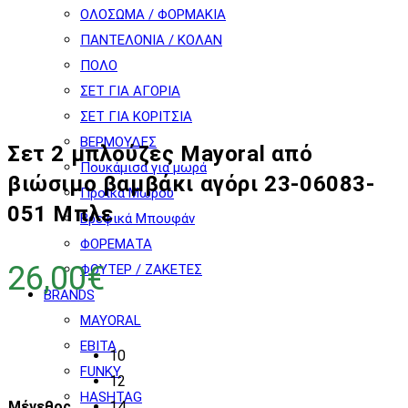
ΟΛΟΣΩΜΑ / ΦΟΡΜΑΚΙΑ
ΠΑΝΤΕΛΟΝΙΑ / ΚΟΛΑΝ
ΠΟΛΟ
ΣΕΤ ΓΙΑ ΑΓΟΡΙΑ
ΣΕΤ ΓΙΑ ΚΟΡΙΤΣΙΑ
ΒΕΡΜΟΥΔΕΣ
Σετ 2 μπλούζες Mayoral από
Πουκάμισα για μωρά
βιώσιμο βαμβάκι αγόρι 23-06083-
Προίκα Μωρού
051 Μπλε
Βρεφικά Μπουφάν
ΦΟΡΕΜΑΤΑ
26,00
€
ΦΟΥΤΕΡ / ΖΑΚΕΤΕΣ
BRANDS
MAYORAL
EBITA
10
FUNKY
12
HASHTAG
Μέγεθος
14