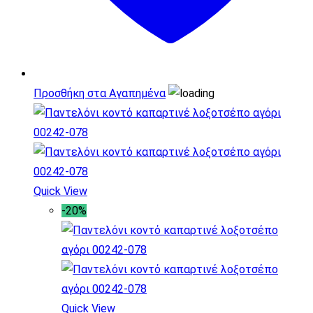
στη
σελίδα
του
προϊόντος
Προσθήκη στα Αγαπημένα
Quick View
-20%
Quick View