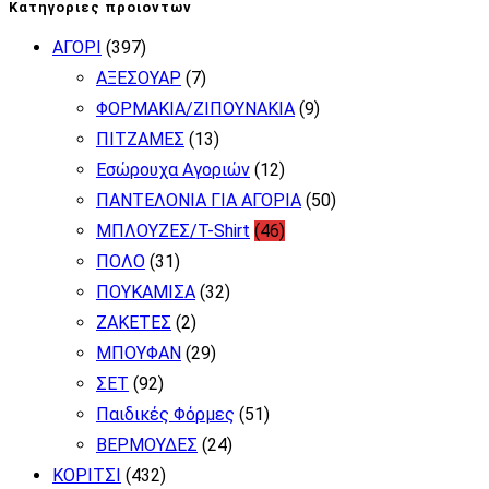
πολλαπλές
Κατηγοριες προιοντων
παραλλαγές.
ΑΓΟΡΙ
(397)
Οι
ΑΞΕΣΟΥΑΡ
(7)
επιλογές
ΦΟΡΜΑΚΙΑ/ΖΙΠΟΥΝΑΚΙΑ
(9)
μπορούν
ΠΙΤΖΑΜΕΣ
(13)
να
Εσώρουχα Αγοριών
(12)
επιλεγούν
ΠΑΝΤΕΛΟΝΙΑ ΓΙΑ ΑΓΟΡΙΑ
(50)
στη
ΜΠΛΟΥΖΕΣ/T-Shirt
(46)
σελίδα
ΠΟΛΟ
(31)
του
ΠΟΥΚΑΜΙΣΑ
(32)
προϊόντος
ΖΑΚΕΤΕΣ
(2)
ΜΠΟΥΦΑΝ
(29)
ΣΕΤ
(92)
Παιδικές Φόρμες
(51)
ΒΕΡΜΟΥΔΕΣ
(24)
ΚΟΡΙΤΣΙ
(432)