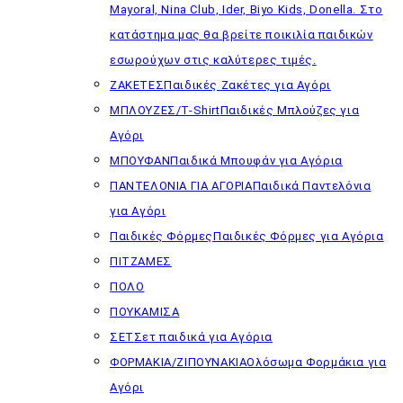
Mayoral, Nina Club, Ider, Biyo Kids, Donella. Στο
κατάστημα μας θα βρείτε ποικιλία παιδικών
εσωρούχων στις καλύτερες τιμές.
ΖΑΚΕΤΕΣ
Παιδικές Ζακέτες για Αγόρι
ΜΠΛΟΥΖΕΣ/T-Shirt
Παιδικές Μπλούζες για
Αγόρι
ΜΠΟΥΦΑΝ
Παιδικά Μπουφάν για Αγόρια
ΠΑΝΤΕΛΟΝΙΑ ΓΙΑ ΑΓΟΡΙΑ
Παιδικά Παντελόνια
για Αγόρι
Παιδικές Φόρμες
Παιδικές Φόρμες για Αγόρια
ΠΙΤΖΑΜΕΣ
ΠΟΛΟ
ΠΟΥΚΑΜΙΣΑ
ΣΕΤ
Σετ παιδικά για Αγόρια
ΦΟΡΜΑΚΙΑ/ΖΙΠΟΥΝΑΚΙΑ
Ολόσωμα Φορμάκια για
Αγόρι