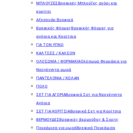
ΜΠΛΟΥΖΕΣ
Βρεφικές Μπλούζες αγόρι και
κορίτσι
Αξεσουάρ Βρεφικά
Βρεφικές Φόρμες
Βρεφικές Φόρμες για
αγόρια και Κορίτσια
ΓΙΑ ΤΟΝ ΥΠΝΟ
ΚΑΛΤΣΕΣ / ΚΑΛΣΟΝ
ΟΛΟΣΩΜΑ / ΦΟΡΜΑΚΙΑ
Ολόσωμα Φορμάκια για
Νεογέννητα μωρά
ΠΑΝΤΕΛΟΝΙΑ / ΚΟΛΑΝ
ΠΟΛΟ
ΣΕΤ ΓΙΑ ΑΓΟΡΙΑ
Βρεφικά Σετ για Νεογέννητα
Αγόρια
ΣΕΤ ΓΙΑ ΚΟΡΙΤΣΙΑ
Βρεφικά Σετ για Κορίτσια
ΒΕΡΜΟΥΔΕΣ
Βρεφικές βερμούδες & Σορτς
Πουκάμισα για μωρά
Βρεφικά Πουκάμισα