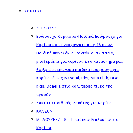
ΚΟΡΙΤΣΙ
ΑΞΕΣΟΥΑΡ
Εσώρουχα Κοριτσιών
Παιδικά Εσώρουχα για
Κορίτσια απο νεογέννητο έως 16 ετών.
Παιδικά Φανελάκια, Ραντάκια, σλιπάκια,
μποξεράκια για κορίτσι. Στο κατάστημά μας
θα βρείτε επώνυμα παιδικά εσώρουχα για
κορίτσι όπως Mayoral, Ider, Nina Club, Biyo
kids, Donella στις καλύτερες τιμές της
αγοράς.
ΖΑΚΕΤΕΣ
Παιδικές Ζακέτες για Κορίτσι
ΚΑΛΣΟΝ
ΜΠΛΟΥΖΕΣ/T-Shirt
Παιδικές Μπλούζες για
Κορίτσι