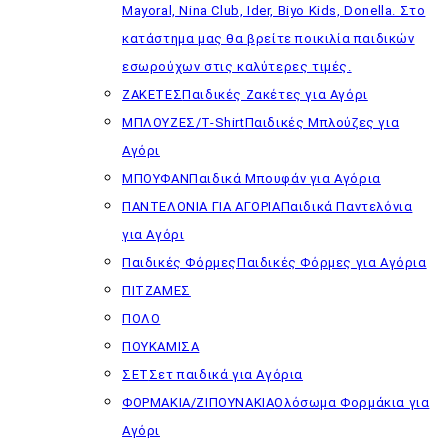
Mayoral, Nina Club, Ider, Biyo Kids, Donella. Στο
κατάστημα μας θα βρείτε ποικιλία παιδικών
εσωρούχων στις καλύτερες τιμές.
ΖΑΚΕΤΕΣ
Παιδικές Ζακέτες για Αγόρι
ΜΠΛΟΥΖΕΣ/T-Shirt
Παιδικές Μπλούζες για
Αγόρι
ΜΠΟΥΦΑΝ
Παιδικά Μπουφάν για Αγόρια
ΠΑΝΤΕΛΟΝΙΑ ΓΙΑ ΑΓΟΡΙΑ
Παιδικά Παντελόνια
για Αγόρι
Παιδικές Φόρμες
Παιδικές Φόρμες για Αγόρια
ΠΙΤΖΑΜΕΣ
ΠΟΛΟ
ΠΟΥΚΑΜΙΣΑ
ΣΕΤ
Σετ παιδικά για Αγόρια
ΦΟΡΜΑΚΙΑ/ΖΙΠΟΥΝΑΚΙΑ
Ολόσωμα Φορμάκια για
Αγόρι