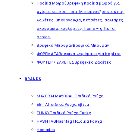
Προίκα Μωρού
Βρεφική προίκα μωρού για
αγόρια και κορίτσια. Μπουρνουζοπετσέτες,
λαβέτες, μπουρνούζια, πετσέτες, σαλιάρες,
σκουφάκια, κουβέρτες, home – gifts for
babies.
Βρεφικά Μπουφάν
Βρεφικά Μπουφάν
ΦΟΡΕΜΑΤΑ
Βρεφικά Φορέματα για Κορίτσι
ΦΟΥΤΕΡ / ΖΑΚΕΤΕΣ
Βρεφικές Ζακέτες
BRANDS
MAYORAL
MAYORAL Παιδικά Ρούχα
EBITA
Παιδικά Ρούχα Εβίτα
FUNKY
Παιδικά Ρούχα Funky
HASHTAG
Hashtag Παιδικά Ρούχα
Hommies