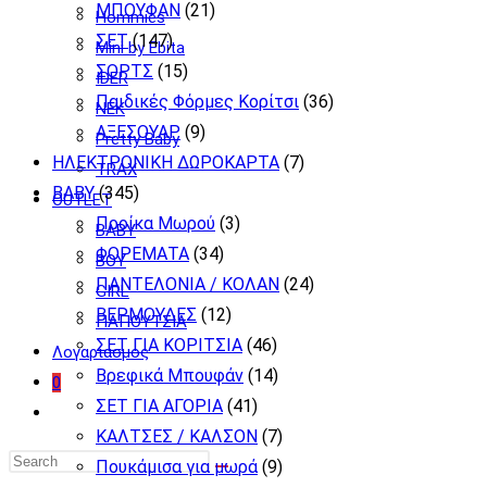
ΜΠΟΥΦΑΝ
(21)
Hommies
ΣΕΤ
(147)
Mini by Ebita
ΣΟΡΤΣ
(15)
IDER
Παιδικές Φόρμες Κορίτσι
(36)
NEK
ΑΞΕΣΟΥΑΡ
(9)
Pretty Baby
ΗΛΕΚΤΡΟΝΙΚΗ ΔΩΡΟΚΑΡΤΑ
(7)
TRAX
BABY
(345)
OUTLET
Προίκα Μωρού
(3)
BABY
ΦΟΡΕΜΑΤΑ
(34)
BOY
ΠΑΝΤΕΛΟΝΙΑ / ΚΟΛΑΝ
(24)
GIRL
ΒΕΡΜΟΥΔΕΣ
(12)
ΠΑΠΟΥΤΣΙΑ
ΣΕΤ ΓΙΑ ΚΟΡΙΤΣΙΑ
(46)
Λογαριασμος
Βρεφικά Μπουφάν
(14)
0
ΣΕΤ ΓΙΑ ΑΓΟΡΙΑ
(41)
Toggle
ΚΑΛΤΣΕΣ / ΚΑΛΣΟΝ
(7)
website
Πουκάμισα για μωρά
(9)
search