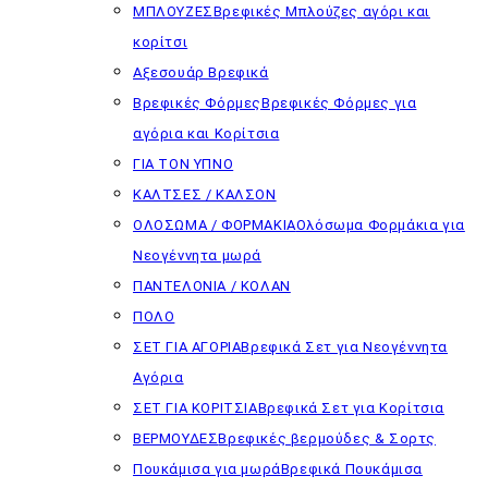
ΜΠΛΟΥΖΕΣ
Βρεφικές Μπλούζες αγόρι και
κορίτσι
Αξεσουάρ Βρεφικά
Βρεφικές Φόρμες
Βρεφικές Φόρμες για
αγόρια και Κορίτσια
ΓΙΑ ΤΟΝ ΥΠΝΟ
ΚΑΛΤΣΕΣ / ΚΑΛΣΟΝ
ΟΛΟΣΩΜΑ / ΦΟΡΜΑΚΙΑ
Ολόσωμα Φορμάκια για
Νεογέννητα μωρά
ΠΑΝΤΕΛΟΝΙΑ / ΚΟΛΑΝ
ΠΟΛΟ
ΣΕΤ ΓΙΑ ΑΓΟΡΙΑ
Βρεφικά Σετ για Νεογέννητα
Αγόρια
ΣΕΤ ΓΙΑ ΚΟΡΙΤΣΙΑ
Βρεφικά Σετ για Κορίτσια
ΒΕΡΜΟΥΔΕΣ
Βρεφικές βερμούδες & Σορτς
Πουκάμισα για μωρά
Βρεφικά Πουκάμισα