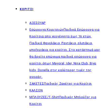
ΚΟΡΙΤΣΙ
ΑΞΕΣΟΥΑΡ
Εσώρουχα Κοριτσιών
Παιδικά Εσώρουχα για
Κορίτσια απο νεογέννητο έως 16 ετών.
Παιδικά Φανελάκια, Ραντάκια, σλιπάκια,
μποξεράκια για κορίτσι. Στο κατάστημά μας
θα βρείτε επώνυμα παιδικά εσώρουχα για
κορίτσι όπως Mayoral, Ider, Nina Club, Biyo
kids, Donella στις καλύτερες τιμές της
αγοράς.
ΖΑΚΕΤΕΣ
Παιδικές Ζακέτες για Κορίτσι
ΚΑΛΣΟΝ
ΜΠΛΟΥΖΕΣ/T-Shirt
Παιδικές Μπλούζες για
Κορίτσι