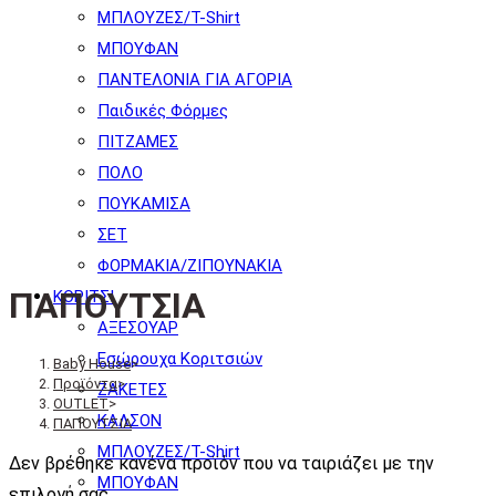
ΜΠΛΟΥΖΕΣ/T-Shirt
ΜΠΟΥΦΑΝ
ΠΑΝΤΕΛΟΝΙΑ ΓΙΑ ΑΓΟΡΙΑ
Παιδικές Φόρμες
ΠΙΤΖΑΜΕΣ
ΠΟΛΟ
ΠΟΥΚΑΜΙΣΑ
ΣΕΤ
ΦΟΡΜΑΚΙΑ/ΖΙΠΟΥΝΑΚΙΑ
ΠΑΠΟΥΤΣΙΑ
ΚΟΡΙΤΣΙ
ΑΞΕΣΟΥΑΡ
Εσώρουχα Κοριτσιών
Baby House
>
Προϊόντα
>
ΖΑΚΕΤΕΣ
OUTLET
>
ΚΑΛΣΟΝ
ΠΑΠΟΥΤΣΙΑ
ΜΠΛΟΥΖΕΣ/T-Shirt
Δεν βρέθηκε κανένα προϊόν που να ταιριάζει με την
ΜΠΟΥΦΑΝ
επιλογή σας.