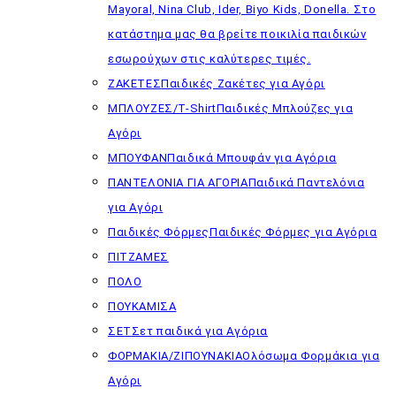
Mayoral, Nina Club, Ider, Biyo Kids, Donella. Στο
κατάστημα μας θα βρείτε ποικιλία παιδικών
εσωρούχων στις καλύτερες τιμές.
ΖΑΚΕΤΕΣ
Παιδικές Ζακέτες για Αγόρι
ΜΠΛΟΥΖΕΣ/T-Shirt
Παιδικές Μπλούζες για
Αγόρι
ΜΠΟΥΦΑΝ
Παιδικά Μπουφάν για Αγόρια
ΠΑΝΤΕΛΟΝΙΑ ΓΙΑ ΑΓΟΡΙΑ
Παιδικά Παντελόνια
για Αγόρι
Παιδικές Φόρμες
Παιδικές Φόρμες για Αγόρια
ΠΙΤΖΑΜΕΣ
ΠΟΛΟ
ΠΟΥΚΑΜΙΣΑ
ΣΕΤ
Σετ παιδικά για Αγόρια
ΦΟΡΜΑΚΙΑ/ΖΙΠΟΥΝΑΚΙΑ
Ολόσωμα Φορμάκια για
Αγόρι