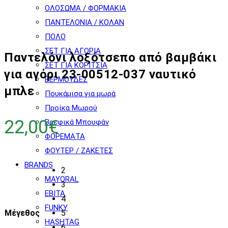
ΟΛΟΣΩΜΑ / ΦΟΡΜΑΚΙΑ
ΠΑΝΤΕΛΟΝΙΑ / ΚΟΛΑΝ
ΠΟΛΟ
ΣΕΤ ΓΙΑ ΑΓΟΡΙΑ
Παντελόνι λοξότσεπο από βαμβάκι
ΣΕΤ ΓΙΑ ΚΟΡΙΤΣΙΑ
για αγόρι 23-00512-037 ναυτικό
ΒΕΡΜΟΥΔΕΣ
μπλε
Πουκάμισα για μωρά
Προίκα Μωρού
22,00
€
Βρεφικά Μπουφάν
ΦΟΡΕΜΑΤΑ
ΦΟΥΤΕΡ / ΖΑΚΕΤΕΣ
BRANDS
2
MAYORAL
3
EBITA
4
FUNKY
Μέγεθος
5
HASHTAG
6