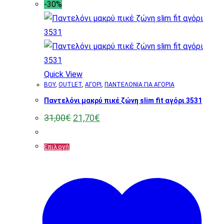
-30%
Quick View
BOY
,
OUTLET
,
ΑΓΟΡΙ
,
ΠΑΝΤΕΛΟΝΙΑ ΓΙΑ ΑΓΟΡΙΑ
Παντελόνι μακρύ πικέ ζώνη slim fit αγόρι 3531
Original
Η
31,00
€
21,70
€
price
τρέχουσα
was:
τιμή
31,00€.
είναι:
Αυτό
Επιλογή
21,70€.
το
προϊόν
έχει
πολλαπλές
παραλλαγές.