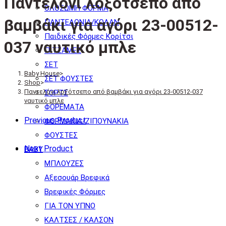
Παντελόνι λοξότσεπο από
ΟΛΟΣΩΜΗ ΦΟΡΜΑ
βαμβάκι για αγόρι 23-00512-
ΠΑΝΤΕΛΟΝΙΑ/ΚΟΛΑΝ
Παιδικές Φόρμες Κορίτσι
037 ναυτικό μπλε
ΠΙΤΖΑΜΕΣ
ΣΕΤ
Baby House
>
ΣΕΤ ΦΟΥΣΤΕΣ
Shop
>
Παντελόνι λοξότσεπο από βαμβάκι για αγόρι 23-00512-037
ΣΟΡΤΣ
ναυτικό μπλε
ΦΟΡΕΜΑΤΑ
Previous Product
ΦΟΡΜΑΚΙΑ/ΖΙΠΟΥΝΑΚΙΑ
ΦΟΥΣΤΕΣ
Next Product
BABY
ΜΠΛΟΥΖΕΣ
Αξεσουάρ Βρεφικά
Βρεφικές Φόρμες
ΓΙΑ ΤΟΝ ΥΠΝΟ
ΚΑΛΤΣΕΣ / ΚΑΛΣΟΝ