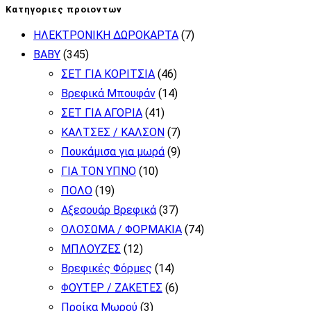
για:
πολλαπλές
Κατηγοριες προιοντων
παραλλαγές.
ΗΛΕΚΤΡΟΝΙΚΗ ΔΩΡΟΚΑΡΤΑ
(7)
Οι
BABY
(345)
επιλογές
ΣΕΤ ΓΙΑ ΚΟΡΙΤΣΙΑ
(46)
μπορούν
Βρεφικά Μπουφάν
(14)
να
ΣΕΤ ΓΙΑ ΑΓΟΡΙΑ
(41)
επιλεγούν
ΚΑΛΤΣΕΣ / ΚΑΛΣΟΝ
(7)
στη
Πουκάμισα για μωρά
(9)
σελίδα
ΓΙΑ ΤΟΝ ΥΠΝΟ
(10)
του
ΠΟΛΟ
(19)
προϊόντος
Αξεσουάρ Βρεφικά
(37)
ΟΛΟΣΩΜΑ / ΦΟΡΜΑΚΙΑ
(74)
ΜΠΛΟΥΖΕΣ
(12)
Βρεφικές Φόρμες
(14)
ΦΟΥΤΕΡ / ΖΑΚΕΤΕΣ
(6)
Προίκα Μωρού
(3)