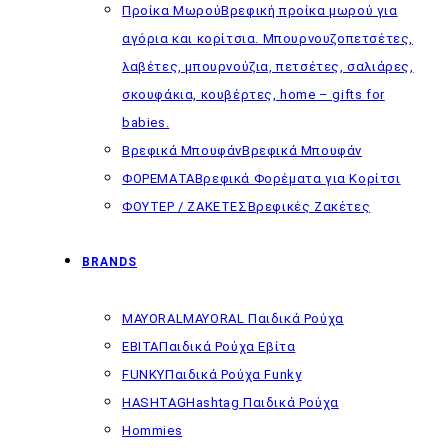
Προίκα Μωρού
Βρεφική προίκα μωρού για
αγόρια και κορίτσια. Μπουρνουζοπετσέτες,
λαβέτες, μπουρνούζια, πετσέτες, σαλιάρες,
σκουφάκια, κουβέρτες, home – gifts for
babies.
Βρεφικά Μπουφάν
Βρεφικά Μπουφάν
ΦΟΡΕΜΑΤΑ
Βρεφικά Φορέματα για Κορίτσι
ΦΟΥΤΕΡ / ΖΑΚΕΤΕΣ
Βρεφικές Ζακέτες
BRANDS
MAYORAL
MAYORAL Παιδικά Ρούχα
EBITA
Παιδικά Ρούχα Εβίτα
FUNKY
Παιδικά Ρούχα Funky
HASHTAG
Hashtag Παιδικά Ρούχα
Hommies