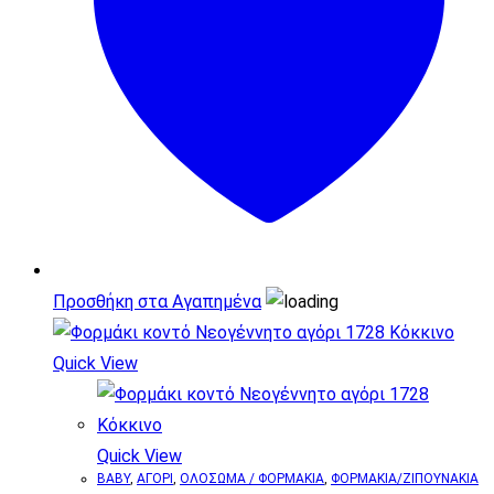
Οι
επιλογές
μπορούν
να
επιλεγούν
στη
σελίδα
του
προϊόντος
Προσθήκη στα Αγαπημένα
Quick View
Quick View
BABY
,
ΑΓΟΡΙ
,
ΟΛΟΣΩΜΑ / ΦΟΡΜΑΚΙΑ
,
ΦΟΡΜΑΚΙΑ/ΖΙΠΟΥΝΑΚΙΑ