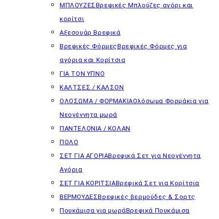
ΜΠΛΟΥΖΕΣ
Βρεφικές Μπλούζες αγόρι και
κορίτσι
Αξεσουάρ Βρεφικά
Βρεφικές Φόρμες
Βρεφικές Φόρμες για
αγόρια και Κορίτσια
ΓΙΑ ΤΟΝ ΥΠΝΟ
ΚΑΛΤΣΕΣ / ΚΑΛΣΟΝ
ΟΛΟΣΩΜΑ / ΦΟΡΜΑΚΙΑ
Ολόσωμα Φορμάκια για
Νεογέννητα μωρά
ΠΑΝΤΕΛΟΝΙΑ / ΚΟΛΑΝ
ΠΟΛΟ
ΣΕΤ ΓΙΑ ΑΓΟΡΙΑ
Βρεφικά Σετ για Νεογέννητα
Αγόρια
ΣΕΤ ΓΙΑ ΚΟΡΙΤΣΙΑ
Βρεφικά Σετ για Κορίτσια
ΒΕΡΜΟΥΔΕΣ
Βρεφικές βερμούδες & Σορτς
Πουκάμισα για μωρά
Βρεφικά Πουκάμισα