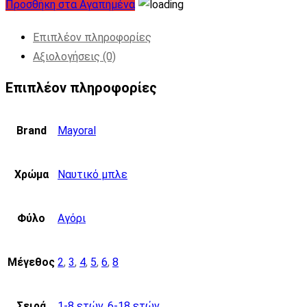
Προσθήκη στα Αγαπημένα
Επιπλέον πληροφορίες
Αξιολογήσεις (0)
Επιπλέον πληροφορίες
Brand
Mayoral
Χρώμα
Ναυτικό μπλε
Φύλο
Αγόρι
Μέγεθος
2
,
3
,
4
,
5
,
6
,
8
Σειρά
1-8 ετών
,
6-18 ετών