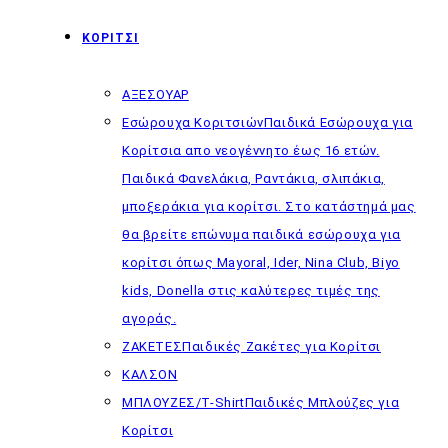
ΚΟΡΙΤΣΙ
ΑΞΕΣΟΥΑΡ
Εσώρουχα Κοριτσιών
Παιδικά Εσώρουχα για
Κορίτσια απο νεογέννητο έως 16 ετών.
Παιδικά Φανελάκια, Ραντάκια, σλιπάκια,
μποξεράκια για κορίτσι. Στο κατάστημά μας
θα βρείτε επώνυμα παιδικά εσώρουχα για
κορίτσι όπως Mayoral, Ider, Nina Club, Biyo
kids, Donella στις καλύτερες τιμές της
αγοράς.
ΖΑΚΕΤΕΣ
Παιδικές Ζακέτες για Κορίτσι
ΚΑΛΣΟΝ
ΜΠΛΟΥΖΕΣ/T-Shirt
Παιδικές Μπλούζες για
Κορίτσι