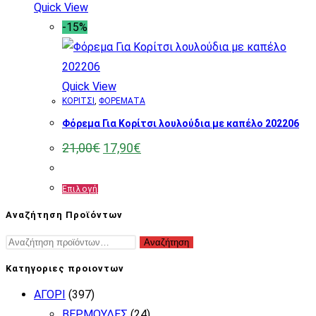
Quick View
-15%
Quick View
ΚΟΡΙΤΣΙ
,
ΦΟΡΕΜΑΤΑ
Φόρεμα Για Κορίτσι λουλούδια με καπέλο 202206
Original
Η
21,00
€
17,90
€
price
τρέχουσα
was:
τιμή
21,00€.
είναι:
Αυτό
Επιλογή
17,90€.
το
Αναζήτηση Προϊόντων
προϊόν
Αναζήτηση
Αναζήτηση
έχει
για:
πολλαπλές
Κατηγοριες προιοντων
παραλλαγές.
ΑΓΟΡΙ
(397)
Οι
ΒΕΡΜΟΥΔΕΣ
(24)