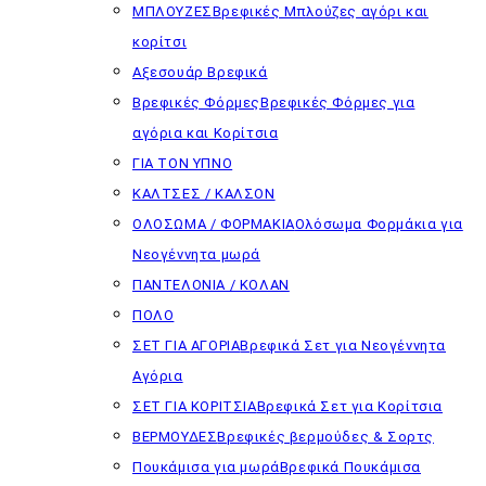
ΜΠΛΟΥΖΕΣ
Βρεφικές Μπλούζες αγόρι και
κορίτσι
Αξεσουάρ Βρεφικά
Βρεφικές Φόρμες
Βρεφικές Φόρμες για
αγόρια και Κορίτσια
ΓΙΑ ΤΟΝ ΥΠΝΟ
ΚΑΛΤΣΕΣ / ΚΑΛΣΟΝ
ΟΛΟΣΩΜΑ / ΦΟΡΜΑΚΙΑ
Ολόσωμα Φορμάκια για
Νεογέννητα μωρά
ΠΑΝΤΕΛΟΝΙΑ / ΚΟΛΑΝ
ΠΟΛΟ
ΣΕΤ ΓΙΑ ΑΓΟΡΙΑ
Βρεφικά Σετ για Νεογέννητα
Αγόρια
ΣΕΤ ΓΙΑ ΚΟΡΙΤΣΙΑ
Βρεφικά Σετ για Κορίτσια
ΒΕΡΜΟΥΔΕΣ
Βρεφικές βερμούδες & Σορτς
Πουκάμισα για μωρά
Βρεφικά Πουκάμισα