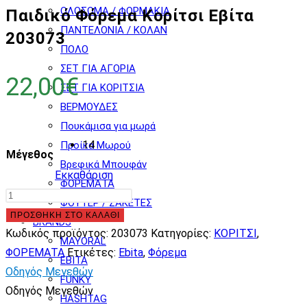
ΟΛΟΣΩΜΑ / ΦΟΡΜΑΚΙΑ
Παιδικό Φόρεμα Κορίτσι Εβίτα
ΠΑΝΤΕΛΟΝΙΑ / ΚΟΛΑΝ
203073
ΠΟΛΟ
ΣΕΤ ΓΙΑ ΑΓΟΡΙΑ
22,00
€
ΣΕΤ ΓΙΑ ΚΟΡΙΤΣΙΑ
ΒΕΡΜΟΥΔΕΣ
Πουκάμισα για μωρά
14
Προίκα Μωρού
Μέγεθος
Βρεφικά Μπουφάν
Εκκαθάριση
ΦΟΡΕΜΑΤΑ
Παιδικό
ΦΟΥΤΕΡ / ΖΑΚΕΤΕΣ
Φόρεμα
ΠΡΟΣΘΉΚΗ ΣΤΟ ΚΑΛΆΘΙ
BRANDS
Κορίτσι
Κωδικός προϊόντος:
203073
Κατηγορίες:
ΚΟΡΙΤΣΙ
,
MAYORAL
Εβίτα
ΦΟΡΕΜΑΤΑ
Ετικέτες:
Ebita
,
Φόρεμα
EBITA
203073
Οδηγός Μεγεθών
FUNKY
ποσότητα
Οδηγός Μεγεθών
HASHTAG