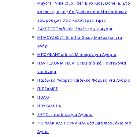
Mayoral, Nina Club, Ider, Biyo Kids, Donella. Στο
κατάστημα μας θα βρείτε ποικιλία παιδικών
εσωρούχων στις καλύτερες τιμές.
ΖΑΚΕΤΕΣ
Παιδικές Ζακέτες για Αγόρι
ΜΠΛΟΥΖΕΣ/T-Shirt
Παιδικές Μπλούζες για
Αγόρι
ΜΠΟΥΦΑΝ
Παιδικά Μπουφάν για Αγόρια
ΠΑΝΤΕΛΟΝΙΑ ΓΙΑ ΑΓΟΡΙΑ
Παιδικά Παντελόνια
για Αγόρι
Παιδικές Φόρμες
Παιδικές Φόρμες για Αγόρια
ΠΙΤΖΑΜΕΣ
ΠΟΛΟ
ΠΟΥΚΑΜΙΣΑ
ΣΕΤ
Σετ παιδικά για Αγόρια
ΦΟΡΜΑΚΙΑ/ΖΙΠΟΥΝΑΚΙΑ
Ολόσωμα Φορμάκια για
Αγόρι