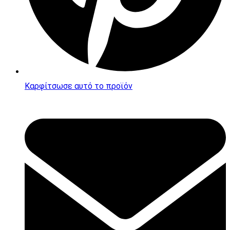
Καρφίτσωσε αυτό το προϊόν
Opens
in
a
new
window