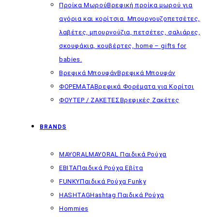
Προίκα Μωρού
Βρεφική προίκα μωρού για
αγόρια και κορίτσια. Μπουρνουζοπετσέτες,
λαβέτες, μπουρνούζια, πετσέτες, σαλιάρες,
σκουφάκια, κουβέρτες, home – gifts for
babies.
Βρεφικά Μπουφάν
Βρεφικά Μπουφάν
ΦΟΡΕΜΑΤΑ
Βρεφικά Φορέματα για Κορίτσι
ΦΟΥΤΕΡ / ΖΑΚΕΤΕΣ
Βρεφικές Ζακέτες
BRANDS
MAYORAL
MAYORAL Παιδικά Ρούχα
EBITA
Παιδικά Ρούχα Εβίτα
FUNKY
Παιδικά Ρούχα Funky
HASHTAG
Hashtag Παιδικά Ρούχα
Hommies