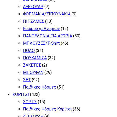
επιλογές
ΑΞΕΣΟΥΑΡ
(7)
μπορούν
ΦΟΡΜΑΚΙΑ/ΖΙΠΟΥΝΑΚΙΑ
(9)
να
ΠΙΤΖΑΜΕΣ
(13)
επιλεγούν
Εσώρουχα Αγοριών
(12)
στη
ΠΑΝΤΕΛΟΝΙΑ ΓΙΑ ΑΓΟΡΙΑ
(50)
σελίδα
ΜΠΛΟΥΖΕΣ/T-Shirt
(46)
του
ΠΟΛΟ
(31)
προϊόντος
ΠΟΥΚΑΜΙΣΑ
(32)
ΖΑΚΕΤΕΣ
(2)
ΜΠΟΥΦΑΝ
(29)
ΣΕΤ
(92)
Παιδικές Φόρμες
(51)
ΚΟΡΙΤΣΙ
(432)
ΣΟΡΤΣ
(15)
Παιδικές Φόρμες Κορίτσι
(36)
ΑΞΕΣΟΥΑΡ
(9)