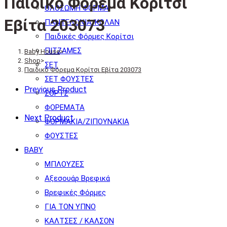
Παιδικό Φόρεμα Κορίτσι
ΟΛΟΣΩΜΗ ΦΟΡΜΑ
Εβίτα 203073
ΠΑΝΤΕΛΟΝΙΑ/ΚΟΛΑΝ
Παιδικές Φόρμες Κορίτσι
ΠΙΤΖΑΜΕΣ
Baby House
>
Shop
>
ΣΕΤ
Παιδικό Φόρεμα Κορίτσι Εβίτα 203073
ΣΕΤ ΦΟΥΣΤΕΣ
Previous Product
ΣΟΡΤΣ
ΦΟΡΕΜΑΤΑ
Next Product
ΦΟΡΜΑΚΙΑ/ΖΙΠΟΥΝΑΚΙΑ
ΦΟΥΣΤΕΣ
BABY
ΜΠΛΟΥΖΕΣ
Αξεσουάρ Βρεφικά
Βρεφικές Φόρμες
ΓΙΑ ΤΟΝ ΥΠΝΟ
ΚΑΛΤΣΕΣ / ΚΑΛΣΟΝ