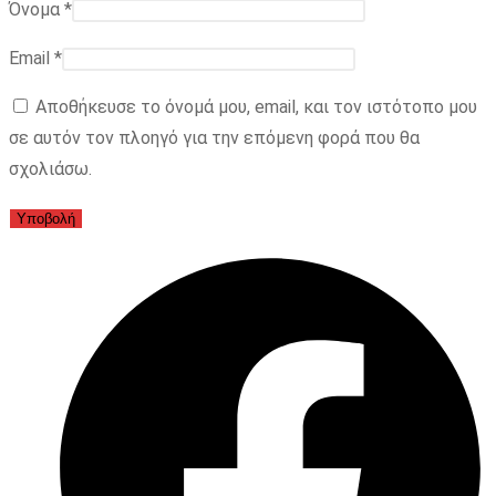
Όνομα
*
Email
*
Αποθήκευσε το όνομά μου, email, και τον ιστότοπο μου
σε αυτόν τον πλοηγό για την επόμενη φορά που θα
σχολιάσω.
Opens
in
a
new
window