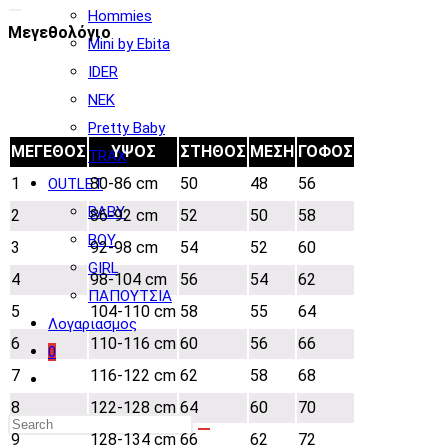
Hommies
Μεγεθολόγιο
Mini by Ebita
IDER
NEK
Pretty Baby
ΜΕΓΕΘΟΣ
ΥΨΟΣ
ΣΤΗΘΟΣ
ΜΕΣΗ
ΓΟΦΟΣ
TRAX
1
80-86 cm
50
48
56
OUTLET
BABY
2
86-92 cm
52
50
58
BOY
3
92-98 cm
54
52
60
GIRL
4
98-104 cm
56
54
62
ΠΑΠΟΥΤΣΙΑ
5
104-110 cm
58
55
64
Λογαριασμος
6
110-116 cm
60
56
66
0
7
116-122 cm
62
58
68
Toggle
website
8
122-128 cm
64
60
70
search
9
128-134 cm
66
62
72