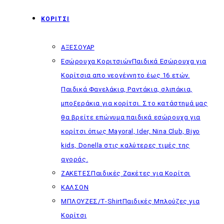
ΚΟΡΙΤΣΙ
ΑΞΕΣΟΥΑΡ
Εσώρουχα Κοριτσιών
Παιδικά Εσώρουχα για
Κορίτσια απο νεογέννητο έως 16 ετών.
Παιδικά Φανελάκια, Ραντάκια, σλιπάκια,
μποξεράκια για κορίτσι. Στο κατάστημά μας
θα βρείτε επώνυμα παιδικά εσώρουχα για
κορίτσι όπως Mayoral, Ider, Nina Club, Biyo
kids, Donella στις καλύτερες τιμές της
αγοράς.
ΖΑΚΕΤΕΣ
Παιδικές Ζακέτες για Κορίτσι
ΚΑΛΣΟΝ
ΜΠΛΟΥΖΕΣ/T-Shirt
Παιδικές Μπλούζες για
Κορίτσι