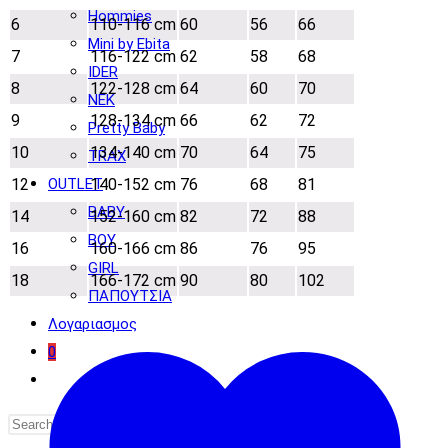
Hommies
6
110-116 cm
60
56
66
Mini by Ebita
7
116-122 cm
62
58
68
IDER
8
122-128 cm
64
60
70
NEK
9
128-134 cm
66
62
72
Pretty Baby
10
134-140 cm
70
64
75
TRAX
OUTLET
12
140-152 cm
76
68
81
BABY
14
152-160 cm
82
72
88
BOY
16
160-166 cm
86
76
95
GIRL
18
166-172 cm
90
80
102
ΠΑΠΟΥΤΣΙΑ
Λογαριασμος
0
Toggle
website
search