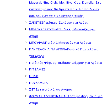
Mayoral, Nina Club, Ider, Biyo Kids, Donella. Στο
κατάστημα μας θα βρείτε ποικιλία παιδικών
εσωρούχων στις καλύτερες τιμές.
ΖΑΚΕΤΕΣ
Παιδικές Ζακέτες για Αγόρι
ΜΠΛΟΥΖΕΣ/T-Shirt
Παιδικές Μπλούζες για
Αγόρι
ΜΠΟΥΦΑΝ
Παιδικά Μπουφάν για Αγόρια
ΠΑΝΤΕΛΟΝΙΑ ΓΙΑ ΑΓΟΡΙΑ
Παιδικά Παντελόνια
για Αγόρι
Παιδικές Φόρμες
Παιδικές Φόρμες για Αγόρια
ΠΙΤΖΑΜΕΣ
ΠΟΛΟ
ΠΟΥΚΑΜΙΣΑ
ΣΕΤ
Σετ παιδικά για Αγόρια
ΦΟΡΜΑΚΙΑ/ΖΙΠΟΥΝΑΚΙΑ
Ολόσωμα Φορμάκια για
Αγόρι