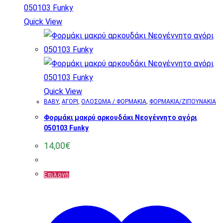
Quick View
Quick View
BABY
,
ΑΓΟΡΙ
,
ΟΛΟΣΩΜΑ / ΦΟΡΜΑΚΙΑ
,
ΦΟΡΜΑΚΙΑ/ΖΙΠΟΥΝΑΚΙΑ
Φορμάκι μακρύ αρκουδάκι Νεογέννητο αγόρι
050103 Funky
14,00
€
Αυτό
Επιλογή
το
προϊόν
έχει