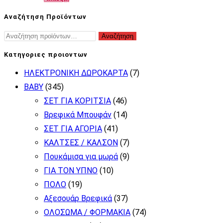
40,00€
το
Αναζήτηση Προϊόντων
προϊόν
Αναζήτηση
Αναζήτηση
έχει
για:
πολλαπλές
Κατηγοριες προιοντων
παραλλαγές.
ΗΛΕΚΤΡΟΝΙΚΗ ΔΩΡΟΚΑΡΤΑ
(7)
Οι
BABY
(345)
επιλογές
ΣΕΤ ΓΙΑ ΚΟΡΙΤΣΙΑ
(46)
μπορούν
Βρεφικά Μπουφάν
(14)
να
ΣΕΤ ΓΙΑ ΑΓΟΡΙΑ
(41)
επιλεγούν
ΚΑΛΤΣΕΣ / ΚΑΛΣΟΝ
(7)
στη
Πουκάμισα για μωρά
(9)
σελίδα
ΓΙΑ ΤΟΝ ΥΠΝΟ
(10)
του
ΠΟΛΟ
(19)
προϊόντος
Αξεσουάρ Βρεφικά
(37)
ΟΛΟΣΩΜΑ / ΦΟΡΜΑΚΙΑ
(74)