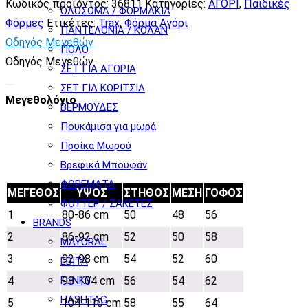
Κωδικός προϊόντος:
36811
Κατηγορίες:
ΑΓΟΡΙ
,
Παιδικές
ΟΛΟΣΩΜΑ / ΦΟΡΜΑΚΙΑ
Φόρμες
Ετικέτες:
Trax
,
Φόρμα Αγόρι
ΠΑΝΤΕΛΟΝΙΑ / ΚΟΛΑΝ
Οδηγός Μεγεθών
ΠΟΛΟ
Οδηγός Μεγεθών
ΣΕΤ ΓΙΑ ΑΓΟΡΙΑ
ΣΕΤ ΓΙΑ ΚΟΡΙΤΣΙΑ
Μεγεθολόγιο
ΒΕΡΜΟΥΔΕΣ
Πουκάμισα για μωρά
Προίκα Μωρού
Βρεφικά Μπουφάν
ΦΟΡΕΜΑΤΑ
ΜΕΓΕΘΟΣ
ΥΨΟΣ
ΣΤΗΘΟΣ
ΜΕΣΗ
ΓΟΦΟΣ
ΦΟΥΤΕΡ / ΖΑΚΕΤΕΣ
1
80-86 cm
50
48
56
BRANDS
2
86-92 cm
52
50
58
MAYORAL
3
92-98 cm
54
52
60
EBITA
FUNKY
4
98-104 cm
56
54
62
HASHTAG
5
104-110 cm
58
55
64