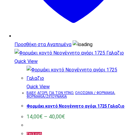
στη
σελίδα
του
προϊόντος
Προσθήκη στα Αγαπημένα
Quick View
Quick View
BABY
,
ΑΓΟΡΙ
,
ΓΙΑ ΤΟΝ ΥΠΝΟ
,
ΟΛΟΣΩΜΑ / ΦΟΡΜΑΚΙΑ
,
ΦΟΡΜΑΚΙΑ/ΖΙΠΟΥΝΑΚΙΑ
Φορμάκι κοντό Νεογέννητο αγόρι 1725 Γαλαζιο
Price
14,00
€
–
40,00
€
range:
14,00€
through
Αυτό
Επιλογή