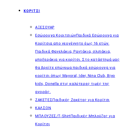
ΚΟΡΙΤΣΙ
ΑΞΕΣΟΥΑΡ
Εσώρουχα Κοριτσιών
Παιδικά Εσώρουχα για
Κορίτσια απο νεογέννητο έως 16 ετών.
Παιδικά Φανελάκια, Ραντάκια, σλιπάκια,
μποξεράκια για κορίτσι. Στο κατάστημά μας
θα βρείτε επώνυμα παιδικά εσώρουχα για
κορίτσι όπως Mayoral, Ider, Nina Club, Biyo
kids, Donella στις καλύτερες τιμές της
αγοράς.
ΖΑΚΕΤΕΣ
Παιδικές Ζακέτες για Κορίτσι
ΚΑΛΣΟΝ
ΜΠΛΟΥΖΕΣ/T-Shirt
Παιδικές Μπλούζες για
Κορίτσι