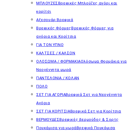
ΜΠΛΟΥΖΕΣ
Βρεφικές Μπλούζες αγόρι και
κορίτσι
Αξεσουάρ Βρεφικά
Βρεφικές Φόρμες
Βρεφικές Φόρμες για
αγόρια και Κορίτσια
ΓΙΑ ΤΟΝ ΥΠΝΟ
ΚΑΛΤΣΕΣ / ΚΑΛΣΟΝ
ΟΛΟΣΩΜΑ / ΦΟΡΜΑΚΙΑ
Ολόσωμα Φορμάκια για
Νεογέννητα μωρά
ΠΑΝΤΕΛΟΝΙΑ / ΚΟΛΑΝ
ΠΟΛΟ
ΣΕΤ ΓΙΑ ΑΓΟΡΙΑ
Βρεφικά Σετ για Νεογέννητα
Αγόρια
ΣΕΤ ΓΙΑ ΚΟΡΙΤΣΙΑ
Βρεφικά Σετ για Κορίτσια
ΒΕΡΜΟΥΔΕΣ
Βρεφικές βερμούδες & Σορτς
Πουκάμισα για μωρά
Βρεφικά Πουκάμισα