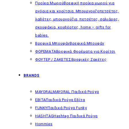
Προίκα Μωρού
Βρεφική προίκα μωρού για
αγόρια και κορίτσια. Μπουρνουζοπετσέτες,
λαβέτες, μπουρνούζια, πετσέτες, σαλιάρες,
σκουφάκια, κουβέρτες, home – gifts for
babies.
Βρεφικά Μπουφάν
Βρεφικά Μπουφάν
ΦΟΡΕΜΑΤΑ
Βρεφικά Φορέματα για Κορίτσι
ΦΟΥΤΕΡ / ΖΑΚΕΤΕΣ
Βρεφικές Ζακέτες
BRANDS
MAYORAL
MAYORAL Παιδικά Ρούχα
EBITA
Παιδικά Ρούχα Εβίτα
FUNKY
Παιδικά Ρούχα Funky
HASHTAG
Hashtag Παιδικά Ρούχα
Hommies