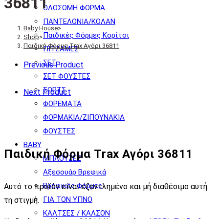
36811
ΟΛΟΣΩΜΗ ΦΟΡΜΑ
ΠΑΝΤΕΛΟΝΙΑ/ΚΟΛΑΝ
Baby House
>
Παιδικές Φόρμες Κορίτσι
Shop
>
Παιδική Φόρμα Trax Αγόρι 36811
ΠΙΤΖΑΜΕΣ
ΣΕΤ
Previous Product
ΣΕΤ ΦΟΥΣΤΕΣ
ΣΟΡΤΣ
Next Product
ΦΟΡΕΜΑΤΑ
ΦΟΡΜΑΚΙΑ/ΖΙΠΟΥΝΑΚΙΑ
ΦΟΥΣΤΕΣ
BABY
Παιδική Φόρμα Trax Αγόρι 36811
ΜΠΛΟΥΖΕΣ
Αξεσουάρ Βρεφικά
Βρεφικές Φόρμες
Αυτό το προϊόν είναι εξαντλημένο και μή διαθέσιμο αυτή
ΓΙΑ ΤΟΝ ΥΠΝΟ
τη στιγμή.
ΚΑΛΤΣΕΣ / ΚΑΛΣΟΝ