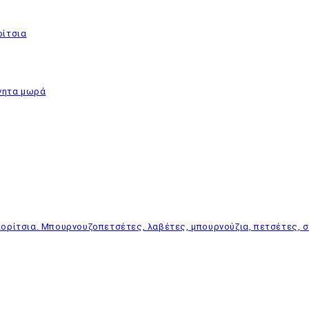
ρίτσια
νητα μωρά
ορίτσια. Μπουρνουζοπετσέτες, λαβέτες, μπουρνούζια, πετσέτες, σα