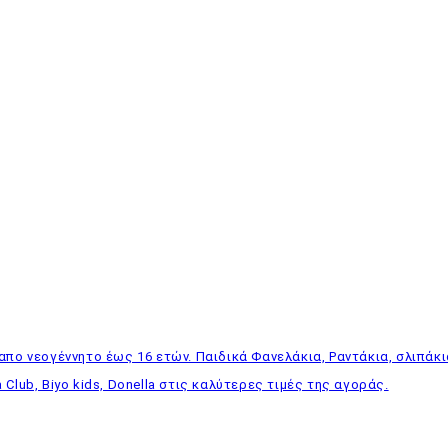
απο νεογέννητο έως 16 ετών. Παιδικά Φανελάκια, Ραντάκια, σλιπάκι
 Club, Biyo kids, Donella στις καλύτερες τιμές της αγοράς.