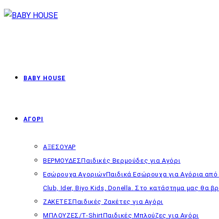
Skip
to
content
BABY HOUSE
ΑΓΟΡΙ
ΑΞΕΣΟΥΑΡ
ΒΕΡΜΟΥΔΕΣ
Παιδικές Βερμούδες για Αγόρι
Εσώρουχα Αγοριών
Παιδικά Εσώρουχα για Αγόρια από 
Club, Ider, Biyo Kids, Donella. Στο κατάστημα μας θα
ΖΑΚΕΤΕΣ
Παιδικές Ζακέτες για Αγόρι
ΜΠΛΟΥΖΕΣ/T-Shirt
Παιδικές Μπλούζες για Αγόρι