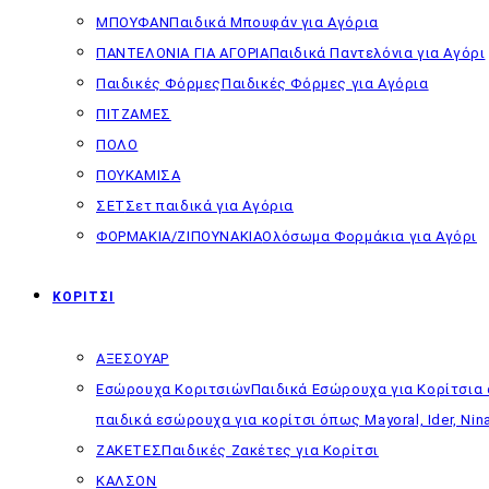
ΜΠΟΥΦΑΝ
Παιδικά Μπουφάν για Αγόρια
ΠΑΝΤΕΛΟΝΙΑ ΓΙΑ ΑΓΟΡΙΑ
Παιδικά Παντελόνια για Αγόρι
Παιδικές Φόρμες
Παιδικές Φόρμες για Αγόρια
ΠΙΤΖΑΜΕΣ
ΠΟΛΟ
ΠΟΥΚΑΜΙΣΑ
ΣΕΤ
Σετ παιδικά για Αγόρια
ΦΟΡΜΑΚΙΑ/ΖΙΠΟΥΝΑΚΙΑ
Ολόσωμα Φορμάκια για Αγόρι
ΚΟΡΙΤΣΙ
ΑΞΕΣΟΥΑΡ
Εσώρουχα Κοριτσιών
Παιδικά Εσώρουχα για Κορίτσια 
παιδικά εσώρουχα για κορίτσι όπως Mayoral, Ider, Nina
ΖΑΚΕΤΕΣ
Παιδικές Ζακέτες για Κορίτσι
ΚΑΛΣΟΝ