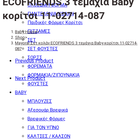
ECOFRIENDS 3 τεμάχια Baby
ΟΛΟΣΩΜΗ ΦΟΡΜΑ
κορίτσι 11-02714-087
ΠΑΝΤΕΛΟΝΙΑ/ΚΟΛΑΝ
Παιδικές Φόρμες Κορίτσι
ΠΙΤΖΑΜΕΣ
Baby House
>
Shop
>
ΣΕΤ
Mayoral Σετ κολάν ECOFRIENDS 3 τεμάχια Baby κορίτσι 11-02714-
ΣΕΤ ΦΟΥΣΤΕΣ
087
ΣΟΡΤΣ
Previous Product
ΦΟΡΕΜΑΤΑ
ΦΟΡΜΑΚΙΑ/ΖΙΠΟΥΝΑΚΙΑ
Next Product
ΦΟΥΣΤΕΣ
BABY
ΜΠΛΟΥΖΕΣ
Αξεσουάρ Βρεφικά
Βρεφικές Φόρμες
ΓΙΑ ΤΟΝ ΥΠΝΟ
ΚΑΛΤΣΕΣ / ΚΑΛΣΟΝ