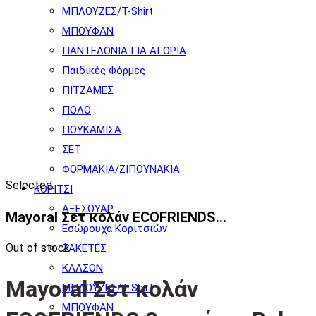
ΜΠΛΟΥΖΕΣ/T-Shirt
ΜΠΟΥΦΑΝ
ΠΑΝΤΕΛΟΝΙΑ ΓΙΑ ΑΓΟΡΙΑ
Παιδικές Φόρμες
ΠΙΤΖΑΜΕΣ
ΠΟΛΟ
ΠΟΥΚΑΜΙΣΑ
ΣΕΤ
ΦΟΡΜΑΚΙΑ/ΖΙΠΟΥΝΑΚΙΑ
Selected:
ΚΟΡΙΤΣΙ
ΑΞΕΣΟΥΑΡ
Mayoral Σετ κολάν ECOFRIENDS…
Εσώρουχα Κοριτσιών
Out of stock
ΖΑΚΕΤΕΣ
ΚΑΛΣΟΝ
Mayoral Σετ κολάν
ΜΠΛΟΥΖΕΣ/T-Shirt
ΜΠΟΥΦΑΝ