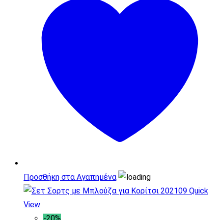
Προσθήκη στα Αγαπημένα
Quick
View
-20%