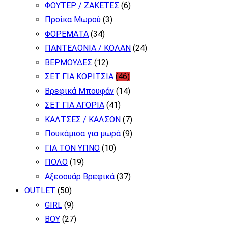
ΦΟΥΤΕΡ / ΖΑΚΕΤΕΣ
(6)
στη
Προίκα Μωρού
(3)
σελίδα
ΦΟΡΕΜΑΤΑ
(34)
του
ΠΑΝΤΕΛΟΝΙΑ / ΚΟΛΑΝ
(24)
προϊόντος
ΒΕΡΜΟΥΔΕΣ
(12)
ΣΕΤ ΓΙΑ ΚΟΡΙΤΣΙΑ
(46)
Βρεφικά Μπουφάν
(14)
ΣΕΤ ΓΙΑ ΑΓΟΡΙΑ
(41)
ΚΑΛΤΣΕΣ / ΚΑΛΣΟΝ
(7)
Πουκάμισα για μωρά
(9)
ΓΙΑ ΤΟΝ ΥΠΝΟ
(10)
ΠΟΛΟ
(19)
Αξεσουάρ Βρεφικά
(37)
OUTLET
(50)
GIRL
(9)
BOY
(27)