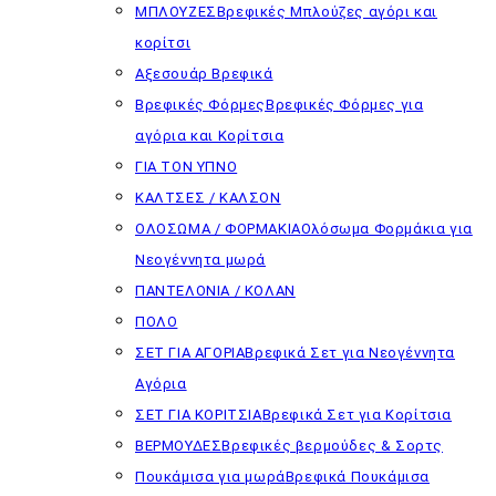
ΜΠΛΟΥΖΕΣ
Βρεφικές Μπλούζες αγόρι και
κορίτσι
Αξεσουάρ Βρεφικά
Βρεφικές Φόρμες
Βρεφικές Φόρμες για
αγόρια και Κορίτσια
ΓΙΑ ΤΟΝ ΥΠΝΟ
ΚΑΛΤΣΕΣ / ΚΑΛΣΟΝ
ΟΛΟΣΩΜΑ / ΦΟΡΜΑΚΙΑ
Ολόσωμα Φορμάκια για
Νεογέννητα μωρά
ΠΑΝΤΕΛΟΝΙΑ / ΚΟΛΑΝ
ΠΟΛΟ
ΣΕΤ ΓΙΑ ΑΓΟΡΙΑ
Βρεφικά Σετ για Νεογέννητα
Αγόρια
ΣΕΤ ΓΙΑ ΚΟΡΙΤΣΙΑ
Βρεφικά Σετ για Κορίτσια
ΒΕΡΜΟΥΔΕΣ
Βρεφικές βερμούδες & Σορτς
Πουκάμισα για μωρά
Βρεφικά Πουκάμισα