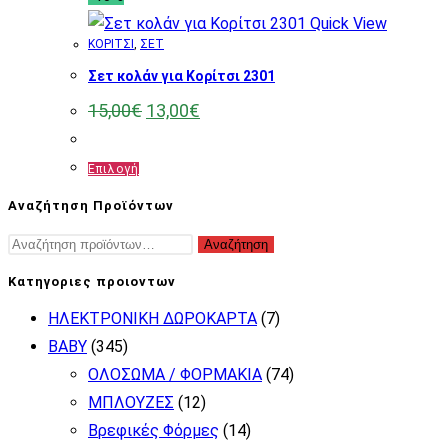
Quick View
ΚΟΡΙΤΣΙ
,
ΣΕΤ
Σετ κολάν για Κορίτσι 2301
Original
Η
15,00
€
13,00
€
price
τρέχουσα
was:
τιμή
15,00€.
είναι:
Αυτό
Επιλογή
13,00€.
το
Αναζήτηση Προϊόντων
προϊόν
Αναζήτηση
Αναζήτηση
έχει
για:
πολλαπλές
Κατηγοριες προιοντων
παραλλαγές.
ΗΛΕΚΤΡΟΝΙΚΗ ΔΩΡΟΚΑΡΤΑ
(7)
Οι
BABY
(345)
επιλογές
ΟΛΟΣΩΜΑ / ΦΟΡΜΑΚΙΑ
(74)
μπορούν
ΜΠΛΟΥΖΕΣ
(12)
να
Βρεφικές Φόρμες
(14)
επιλεγούν