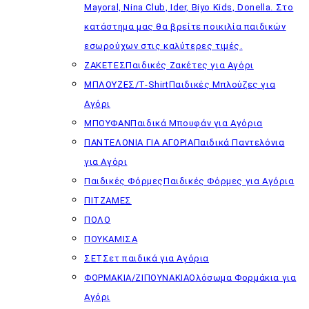
Mayoral, Nina Club, Ider, Biyo Kids, Donella. Στο
κατάστημα μας θα βρείτε ποικιλία παιδικών
εσωρούχων στις καλύτερες τιμές.
ΖΑΚΕΤΕΣ
Παιδικές Ζακέτες για Αγόρι
ΜΠΛΟΥΖΕΣ/T-Shirt
Παιδικές Μπλούζες για
Αγόρι
ΜΠΟΥΦΑΝ
Παιδικά Μπουφάν για Αγόρια
ΠΑΝΤΕΛΟΝΙΑ ΓΙΑ ΑΓΟΡΙΑ
Παιδικά Παντελόνια
για Αγόρι
Παιδικές Φόρμες
Παιδικές Φόρμες για Αγόρια
ΠΙΤΖΑΜΕΣ
ΠΟΛΟ
ΠΟΥΚΑΜΙΣΑ
ΣΕΤ
Σετ παιδικά για Αγόρια
ΦΟΡΜΑΚΙΑ/ΖΙΠΟΥΝΑΚΙΑ
Ολόσωμα Φορμάκια για
Αγόρι