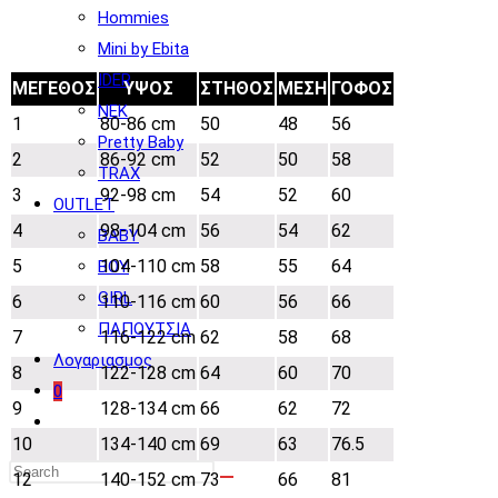
Hommies
Mini by Ebita
IDER
ΜΕΓΕΘΟΣ
ΥΨΟΣ
ΣΤΗΘΟΣ
ΜΕΣΗ
ΓΟΦΟΣ
NEK
1
80-86 cm
50
48
56
Pretty Baby
2
86-92 cm
52
50
58
TRAX
3
92-98 cm
54
52
60
OUTLET
4
98-104 cm
56
54
62
BABY
5
104-110 cm
58
55
64
BOY
GIRL
6
110-116 cm
60
56
66
ΠΑΠΟΥΤΣΙΑ
7
116-122 cm
62
58
68
Λογαριασμος
8
122-128 cm
64
60
70
0
9
128-134 cm
66
62
72
Toggle
10
134-140 cm
69
63
76.5
website
12
140-152 cm
73
66
81
search