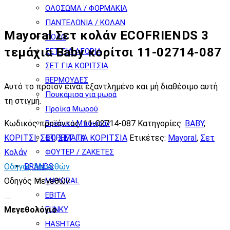
ΟΛΟΣΩΜΑ / ΦΟΡΜΑΚΙΑ
ΠΑΝΤΕΛΟΝΙΑ / ΚΟΛΑΝ
Mayoral Σετ κολάν ECOFRIENDS 3
ΠΟΛΟ
τεμάχια Baby κορίτσι 11-02714-087
ΣΕΤ ΓΙΑ ΑΓΟΡΙΑ
ΣΕΤ ΓΙΑ ΚΟΡΙΤΣΙΑ
ΒΕΡΜΟΥΔΕΣ
Αυτό το προϊόν είναι εξαντλημένο και μή διαθέσιμο αυτή
Πουκάμισα για μωρά
τη στιγμή.
Προίκα Μωρού
Βρεφικά Μπουφάν
Κωδικός προϊόντος:
11-02714-087
Κατηγορίες:
BABY
,
ΦΟΡΕΜΑΤΑ
ΚΟΡΙΤΣΙ
,
ΣΕΤ
,
ΣΕΤ ΓΙΑ ΚΟΡΙΤΣΙΑ
Ετικέτες:
Mayoral
,
Σετ
ΦΟΥΤΕΡ / ΖΑΚΕΤΕΣ
Κολάν
BRANDS
Οδηγός Μεγεθών
MAYORAL
Οδηγός Μεγεθών
EBITA
FUNKY
Μεγεθολόγιο
HASHTAG