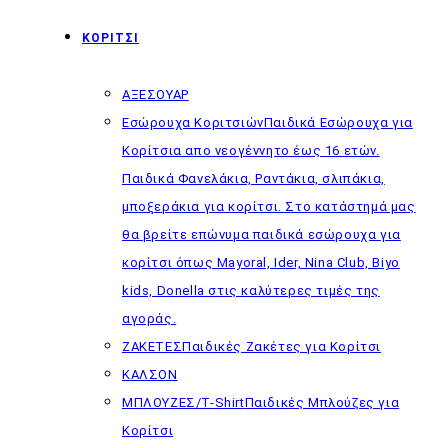
ΚΟΡΙΤΣΙ
ΑΞΕΣΟΥΑΡ
Εσώρουχα Κοριτσιών
Παιδικά Εσώρουχα για
Κορίτσια απο νεογέννητο έως 16 ετών.
Παιδικά Φανελάκια, Ραντάκια, σλιπάκια,
μποξεράκια για κορίτσι. Στο κατάστημά μας
θα βρείτε επώνυμα παιδικά εσώρουχα για
κορίτσι όπως Mayoral, Ider, Nina Club, Biyo
kids, Donella στις καλύτερες τιμές της
αγοράς.
ΖΑΚΕΤΕΣ
Παιδικές Ζακέτες για Κορίτσι
ΚΑΛΣΟΝ
ΜΠΛΟΥΖΕΣ/T-Shirt
Παιδικές Μπλούζες για
Κορίτσι