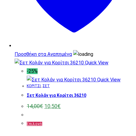
να
επιλεγούν
στη
σελίδα
του
προϊόντος
Προσθήκη στα Αγαπημένα
Quick View
-25%
Quick View
ΚΟΡΙΤΣΙ
,
ΣΕΤ
Σετ Κολάν για Κορίτσι 36210
Original
Η
14,00
€
10,50
€
price
τρέχουσα
was:
τιμή
14,00€.
είναι:
Αυτό
Επιλογή
10,50€.
το