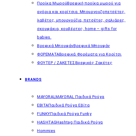
Προίκα Μωρού
Βρεφική προίκα μωρού για
αγόρια και κορίτσια. Μπουρνουζοπετσέτες,
λαβέτες, μπουρνούζια, πετσέτες, σαλιάρες,
σκουφάκια, κουβέρτες, home – gifts for
babies.
Βρεφικά Μπουφάν
Βρεφικά Μπουφάν
ΦΟΡΕΜΑΤΑ
Βρεφικά Φορέματα για Κορίτσι
ΦΟΥΤΕΡ / ΖΑΚΕΤΕΣ
Βρεφικές Ζακέτες
BRANDS
MAYORAL
MAYORAL Παιδικά Ρούχα
EBITA
Παιδικά Ρούχα Εβίτα
FUNKY
Παιδικά Ρούχα Funky
HASHTAG
Hashtag Παιδικά Ρούχα
Hommies