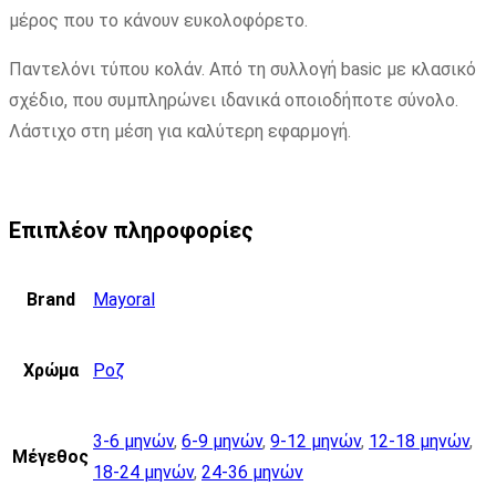
μέρος που το κάνουν ευκολοφόρετο.
Παντελόνι τύπου κολάν. Από τη συλλογή basic με κλασικό
σχέδιο, που συμπληρώνει ιδανικά οποιοδήποτε σύνολο.
Λάστιχο στη μέση για καλύτερη εφαρμογή.
Επιπλέον πληροφορίες
Brand
Mayoral
Χρώμα
Ροζ
3-6 μηνών
,
6-9 μηνών
,
9-12 μηνών
,
12-18 μηνών
,
Μέγεθος
18-24 μηνών
,
24-36 μηνών