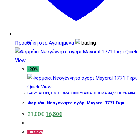
στη
σελίδα
του
προϊόντος
Προσθήκη στα Αγαπημένα
Quick
View
-20%
Quick View
BABY
,
ΑΓΟΡΙ
,
ΟΛΟΣΩΜΑ / ΦΟΡΜΑΚΙΑ
,
ΦΟΡΜΑΚΙΑ/ΖΙΠΟΥΝΑΚΙΑ
Φορμάκι Νεογέννητο αγόρι Mayoral 1771 Γκρι
Original
Η
21,00
€
16,80
€
price
τρέχουσα
was:
τιμή
21,00€.
είναι:
Αυτό
Επιλογή
16,80€.