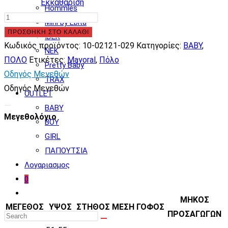
Εκκαθάριση
Hommies
Mayoral
Mini by Ebita
Πόλο
ΠΡΟΣΘΉΚΗ ΣΤΟ ΚΑΛΆΘΙ
IDER
μακρυμάνικο
Κωδικός προϊόντος:
10-02121-029
Κατηγορίες:
BABY
,
NEK
αμπιγιέ
ΠΟΛΟ
Ετικέτες:
Mayoral
,
Πόλο
Pretty Baby
baby
Οδηγός Μεγεθών
TRAX
αγόρι
Οδηγός Μεγεθών
OUTLET
10-
BABY
02121-
Μεγεθολόγιο
BOY
029
GIRL
ποσότητα
ΠΑΠΟΥΤΣΙΑ
Λογαριασμος
0
Toggle
ΜΗΚΟΣ
website
ΜΕΓΕΘΟΣ
ΥΨΟΣ
ΣΤΗΘΟΣ
ΜΕΣΗ
ΓΟΦΟΣ
ΠΡΟΣΑΓΩΓΩΝ
search