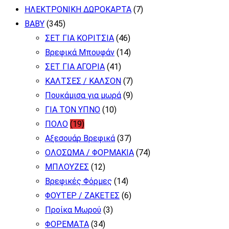
παραλλαγές.
ΗΛΕΚΤΡΟΝΙΚΗ ΔΩΡΟΚΑΡΤΑ
(7)
Οι
BABY
(345)
επιλογές
ΣΕΤ ΓΙΑ ΚΟΡΙΤΣΙΑ
(46)
μπορούν
Βρεφικά Μπουφάν
(14)
να
ΣΕΤ ΓΙΑ ΑΓΟΡΙΑ
(41)
επιλεγούν
ΚΑΛΤΣΕΣ / ΚΑΛΣΟΝ
(7)
στη
Πουκάμισα για μωρά
(9)
σελίδα
ΓΙΑ ΤΟΝ ΥΠΝΟ
(10)
του
ΠΟΛΟ
(19)
προϊόντος
Αξεσουάρ Βρεφικά
(37)
ΟΛΟΣΩΜΑ / ΦΟΡΜΑΚΙΑ
(74)
ΜΠΛΟΥΖΕΣ
(12)
Βρεφικές Φόρμες
(14)
ΦΟΥΤΕΡ / ΖΑΚΕΤΕΣ
(6)
Προίκα Μωρού
(3)
ΦΟΡΕΜΑΤΑ
(34)