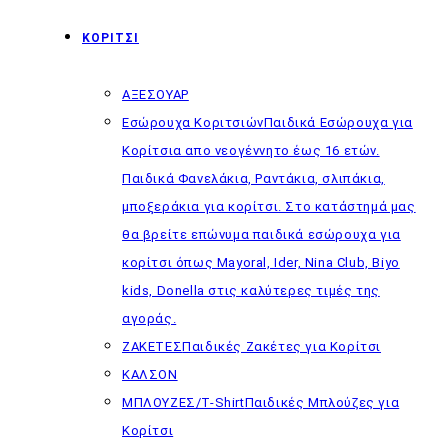
ΚΟΡΙΤΣΙ
ΑΞΕΣΟΥΑΡ
Εσώρουχα Κοριτσιών
Παιδικά Εσώρουχα για
Κορίτσια απο νεογέννητο έως 16 ετών.
Παιδικά Φανελάκια, Ραντάκια, σλιπάκια,
μποξεράκια για κορίτσι. Στο κατάστημά μας
θα βρείτε επώνυμα παιδικά εσώρουχα για
κορίτσι όπως Mayoral, Ider, Nina Club, Biyo
kids, Donella στις καλύτερες τιμές της
αγοράς.
ΖΑΚΕΤΕΣ
Παιδικές Ζακέτες για Κορίτσι
ΚΑΛΣΟΝ
ΜΠΛΟΥΖΕΣ/T-Shirt
Παιδικές Μπλούζες για
Κορίτσι