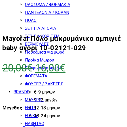
ΟΛΟΣΩΜΑ / ΦΟΡΜΑΚΙΑ
ΠΑΝΤΕΛΟΝΙΑ / ΚΟΛΑΝ
ΠΟΛΟ
ΣΕΤ ΓΙΑ ΑΓΟΡΙΑ
ΣΕΤ ΓΙΑ ΚΟΡΙΤΣΙΑ
Mayoral Πόλο μακρυμάνικο αμπιγιέ
ΒΕΡΜΟΥΔΕΣ
baby αγόρι 10-02121-029
Πουκάμισα για μωρά
Προίκα Μωρού
Original
Η
20,00
€
16,00
€
Βρεφικά Μπουφάν
price
τρέχουσα
ΦΟΡΕΜΑΤΑ
ΦΟΥΤΕΡ / ΖΑΚΕΤΕΣ
was:
τιμή
BRANDS
6-9 μηνών
20,00€.
είναι:
MAYORAL
9-12 μηνών
16,00€.
EBITA
Μέγεθος
12-18 μηνών
FUNKY
18-24 μηνών
HASHTAG