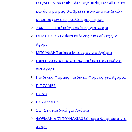
Mayoral, Nina Club, Ider, Biyo Kids, Donella. Στο
κατάστημα μας θα βρείτε ποικιλία παιδικών
εσωρούχων στις καλύτερες τιμές.
ΖΑΚΕΤΕΣ
Παιδικές Ζακέτες για Αγόρι
ΜΠΛΟΥΖΕΣ/T-Shirt
Παιδικές Μπλούζες για
Αγόρι
ΜΠΟΥΦΑΝ
Παιδικά Μπουφάν για Αγόρια
ΠΑΝΤΕΛΟΝΙΑ ΓΙΑ ΑΓΟΡΙΑ
Παιδικά Παντελόνια
για Αγόρι
Παιδικές Φόρμες
Παιδικές Φόρμες για Αγόρια
ΠΙΤΖΑΜΕΣ
ΠΟΛΟ
ΠΟΥΚΑΜΙΣΑ
ΣΕΤ
Σετ παιδικά για Αγόρια
ΦΟΡΜΑΚΙΑ/ΖΙΠΟΥΝΑΚΙΑ
Ολόσωμα Φορμάκια για
Αγόρι