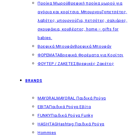
Προίκα Μωρού
Βρεφική προίκα μωρού για
αγόρια και κορίτσια. Μπουρνουζοπετσέτες,
λαβέτες, μπουρνούζια, πετσέτες, σαλιάρες,
σκουφάκια, κουβέρτες, home – gifts for
babies.
Βρεφικά Μπουφάν
Βρεφικά Μπουφάν
ΦΟΡΕΜΑΤΑ
Βρεφικά Φορέματα για Κορίτσι
ΦΟΥΤΕΡ / ΖΑΚΕΤΕΣ
Βρεφικές Ζακέτες
BRANDS
MAYORAL
MAYORAL Παιδικά Ρούχα
EBITA
Παιδικά Ρούχα Εβίτα
FUNKY
Παιδικά Ρούχα Funky
HASHTAG
Hashtag Παιδικά Ρούχα
Hommies