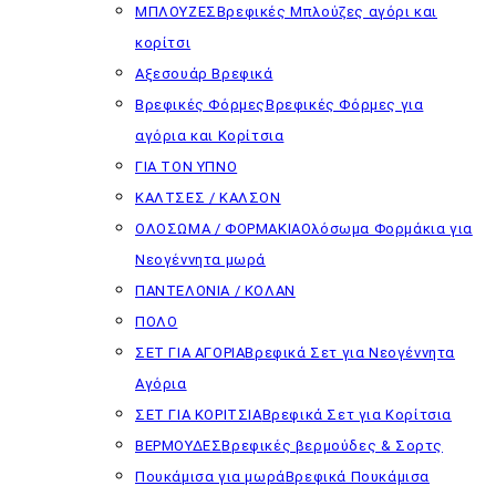
ΜΠΛΟΥΖΕΣ
Βρεφικές Μπλούζες αγόρι και
κορίτσι
Αξεσουάρ Βρεφικά
Βρεφικές Φόρμες
Βρεφικές Φόρμες για
αγόρια και Κορίτσια
ΓΙΑ ΤΟΝ ΥΠΝΟ
ΚΑΛΤΣΕΣ / ΚΑΛΣΟΝ
ΟΛΟΣΩΜΑ / ΦΟΡΜΑΚΙΑ
Ολόσωμα Φορμάκια για
Νεογέννητα μωρά
ΠΑΝΤΕΛΟΝΙΑ / ΚΟΛΑΝ
ΠΟΛΟ
ΣΕΤ ΓΙΑ ΑΓΟΡΙΑ
Βρεφικά Σετ για Νεογέννητα
Αγόρια
ΣΕΤ ΓΙΑ ΚΟΡΙΤΣΙΑ
Βρεφικά Σετ για Κορίτσια
ΒΕΡΜΟΥΔΕΣ
Βρεφικές βερμούδες & Σορτς
Πουκάμισα για μωρά
Βρεφικά Πουκάμισα