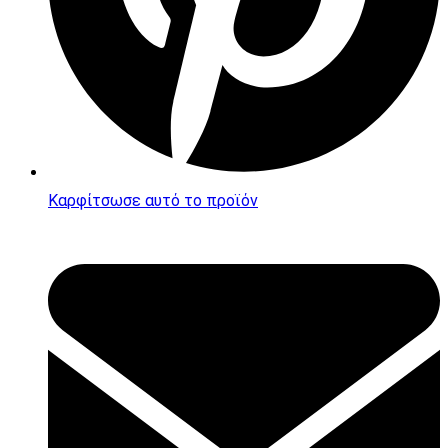
Καρφίτσωσε αυτό το προϊόν
Opens
in
a
new
window