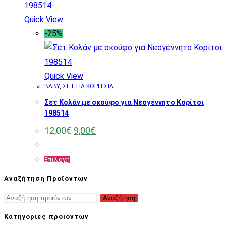
Quick View
-25%
Quick View
BABY
,
ΣΕΤ ΓΙΑ ΚΟΡΙΤΣΙΑ
Σετ Κολάν με σκούφο για Νεογέννητο Κορίτσι
198514
Original
Η
12,00
€
9,00
€
price
τρέχουσα
was:
τιμή
12,00€.
είναι:
Αυτό
Επιλογή
9,00€.
το
Αναζήτηση Προϊόντων
προϊόν
Αναζήτηση
Αναζήτηση
έχει
για:
πολλαπλές
Κατηγοριες προιοντων