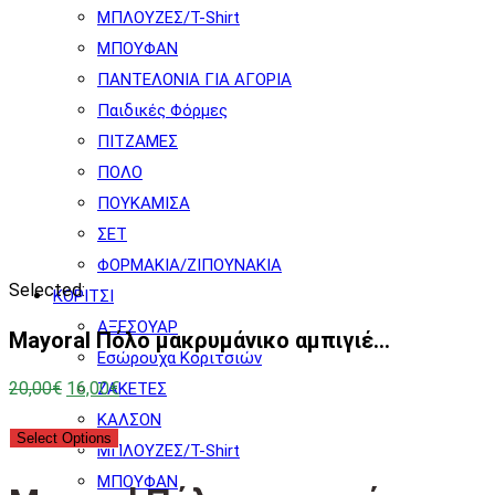
ΜΠΛΟΥΖΕΣ/T-Shirt
ΜΠΟΥΦΑΝ
ΠΑΝΤΕΛΟΝΙΑ ΓΙΑ ΑΓΟΡΙΑ
Παιδικές Φόρμες
ΠΙΤΖΑΜΕΣ
ΠΟΛΟ
ΠΟΥΚΑΜΙΣΑ
ΣΕΤ
ΦΟΡΜΑΚΙΑ/ΖΙΠΟΥΝΑΚΙΑ
Selected:
ΚΟΡΙΤΣΙ
ΑΞΕΣΟΥΑΡ
Mayoral Πόλο μακρυμάνικο αμπιγιέ…
Εσώρουχα Κοριτσιών
Original
Η
20,00
€
16,00
€
ΖΑΚΕΤΕΣ
price
τρέχουσα
ΚΑΛΣΟΝ
Select Options
was:
τιμή
ΜΠΛΟΥΖΕΣ/T-Shirt
20,00€.
είναι:
ΜΠΟΥΦΑΝ