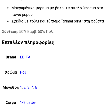
Μακρυμάνικο φόρεμα με βελουτέ απαλό ύφασμα στο
πάνω μέρος
Σχέδιο με τούλι και τύπωμα “animal print” στη φούστα
Σύνθεση:
50% Βαμβ. 50% Πολ.
Επιπλέον πληροφορίες
Brand
EBITA
Χρώμα
Ροζ
Μέγεθος
1
,
2
,
3
,
4
,
6
Σειρά
1-8 ετών