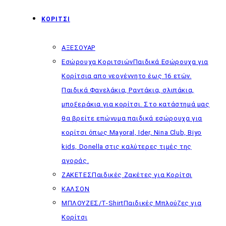
ΚΟΡΙΤΣΙ
ΑΞΕΣΟΥΑΡ
Εσώρουχα Κοριτσιών
Παιδικά Εσώρουχα για
Κορίτσια απο νεογέννητο έως 16 ετών.
Παιδικά Φανελάκια, Ραντάκια, σλιπάκια,
μποξεράκια για κορίτσι. Στο κατάστημά μας
θα βρείτε επώνυμα παιδικά εσώρουχα για
κορίτσι όπως Mayoral, Ider, Nina Club, Biyo
kids, Donella στις καλύτερες τιμές της
αγοράς.
ΖΑΚΕΤΕΣ
Παιδικές Ζακέτες για Κορίτσι
ΚΑΛΣΟΝ
ΜΠΛΟΥΖΕΣ/T-Shirt
Παιδικές Μπλούζες για
Κορίτσι