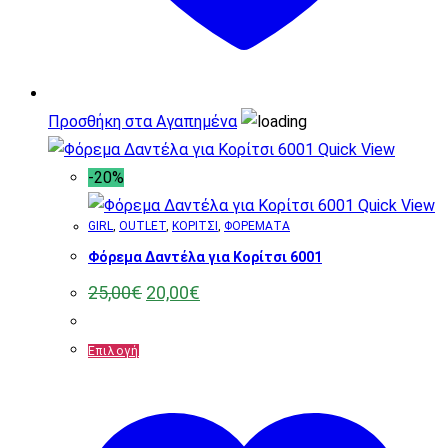
σελίδα
του
προϊόντος
Προσθήκη στα Αγαπημένα
Quick View
-20%
Quick View
GIRL
,
OUTLET
,
ΚΟΡΙΤΣΙ
,
ΦΟΡΕΜΑΤΑ
Φόρεμα Δαντέλα για Κορίτσι 6001
Original
Η
25,00
€
20,00
€
price
τρέχουσα
was:
τιμή
25,00€.
είναι:
Αυτό
Επιλογή
20,00€.
το
προϊόν
έχει