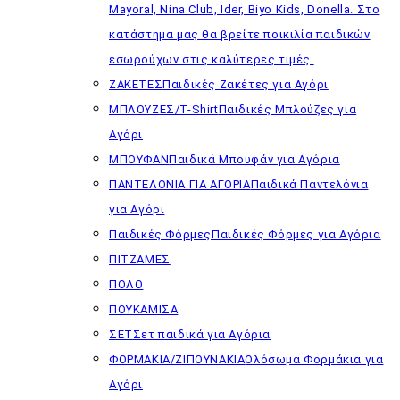
Mayoral, Nina Club, Ider, Biyo Kids, Donella. Στο
κατάστημα μας θα βρείτε ποικιλία παιδικών
εσωρούχων στις καλύτερες τιμές.
ΖΑΚΕΤΕΣ
Παιδικές Ζακέτες για Αγόρι
ΜΠΛΟΥΖΕΣ/T-Shirt
Παιδικές Μπλούζες για
Αγόρι
ΜΠΟΥΦΑΝ
Παιδικά Μπουφάν για Αγόρια
ΠΑΝΤΕΛΟΝΙΑ ΓΙΑ ΑΓΟΡΙΑ
Παιδικά Παντελόνια
για Αγόρι
Παιδικές Φόρμες
Παιδικές Φόρμες για Αγόρια
ΠΙΤΖΑΜΕΣ
ΠΟΛΟ
ΠΟΥΚΑΜΙΣΑ
ΣΕΤ
Σετ παιδικά για Αγόρια
ΦΟΡΜΑΚΙΑ/ΖΙΠΟΥΝΑΚΙΑ
Ολόσωμα Φορμάκια για
Αγόρι