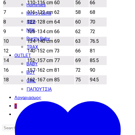
6
110-116 cm
60
56
66
Hommies
7
116-122 cm
62
58
68
Mini by Ebita
IDER
8
122-128 cm
64
60
70
NEK
9
128-134 cm
66
62
72
Pretty Baby
10
134-140 cm
69
63
76.5
TRAX
12
140-152 cm
73
66
81
OUTLET
14
152-157 cm
77
69
85.5
BABY
16
157-162 cm
81
72
90
BOY
18
162-167 cm
85
75
94.5
GIRL
ΠΑΠΟΥΤΣΙΑ
Λογαριασμος
0
Toggle
website
search