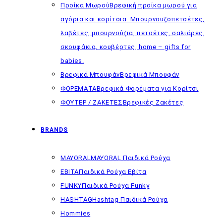
Προίκα Μωρού
Βρεφική προίκα μωρού για
αγόρια και κορίτσια. Μπουρνουζοπετσέτες,
λαβέτες, μπουρνούζια, πετσέτες, σαλιάρες,
σκουφάκια, κουβέρτες, home – gifts for
babies.
Βρεφικά Μπουφάν
Βρεφικά Μπουφάν
ΦΟΡΕΜΑΤΑ
Βρεφικά Φορέματα για Κορίτσι
ΦΟΥΤΕΡ / ΖΑΚΕΤΕΣ
Βρεφικές Ζακέτες
BRANDS
MAYORAL
MAYORAL Παιδικά Ρούχα
EBITA
Παιδικά Ρούχα Εβίτα
FUNKY
Παιδικά Ρούχα Funky
HASHTAG
Hashtag Παιδικά Ρούχα
Hommies