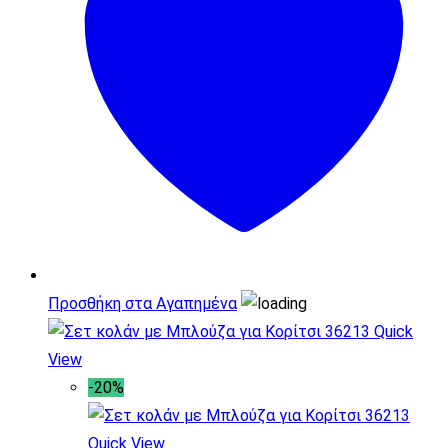
Προσθήκη στα Αγαπημένα
Quick
View
-20%
Quick View