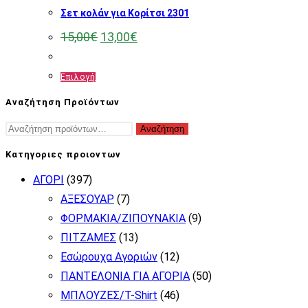
Σετ κολάν για Κορίτσι 2301
Original
Η
15,00
€
13,00
€
price
τρέχουσα
was:
τιμή
15,00€.
είναι:
Αυτό
Επιλογή
13,00€.
το
Αναζήτηση Προϊόντων
προϊόν
Αναζήτηση
Αναζήτηση
έχει
για:
πολλαπλές
Κατηγοριες προιοντων
παραλλαγές.
ΑΓΟΡΙ
(397)
Οι
ΑΞΕΣΟΥΑΡ
(7)
επιλογές
ΦΟΡΜΑΚΙΑ/ΖΙΠΟΥΝΑΚΙΑ
(9)
μπορούν
ΠΙΤΖΑΜΕΣ
(13)
να
Εσώρουχα Αγοριών
(12)
επιλεγούν
ΠΑΝΤΕΛΟΝΙΑ ΓΙΑ ΑΓΟΡΙΑ
(50)
στη
ΜΠΛΟΥΖΕΣ/T-Shirt
(46)
σελίδα