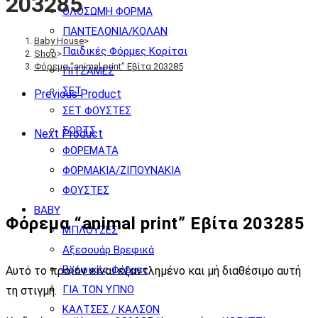
203285
ΟΛΟΣΩΜΗ ΦΟΡΜΑ
ΠΑΝΤΕΛΟΝΙΑ/ΚΟΛΑΝ
Baby House
>
Παιδικές Φόρμες Κορίτσι
Shop
>
Φόρεμα “animal print” Εβίτα 203285
ΠΙΤΖΑΜΕΣ
ΣΕΤ
Previous Product
ΣΕΤ ΦΟΥΣΤΕΣ
ΣΟΡΤΣ
Next Product
ΦΟΡΕΜΑΤΑ
ΦΟΡΜΑΚΙΑ/ΖΙΠΟΥΝΑΚΙΑ
ΦΟΥΣΤΕΣ
BABY
Φόρεμα “animal print” Εβίτα 203285
ΜΠΛΟΥΖΕΣ
Αξεσουάρ Βρεφικά
Βρεφικές Φόρμες
Αυτό το προϊόν είναι εξαντλημένο και μή διαθέσιμο αυτή
ΓΙΑ ΤΟΝ ΥΠΝΟ
τη στιγμή.
ΚΑΛΤΣΕΣ / ΚΑΛΣΟΝ