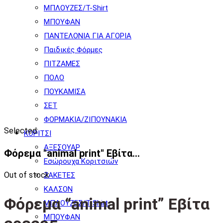
ΜΠΛΟΥΖΕΣ/T-Shirt
ΜΠΟΥΦΑΝ
ΠΑΝΤΕΛΟΝΙΑ ΓΙΑ ΑΓΟΡΙΑ
Παιδικές Φόρμες
ΠΙΤΖΑΜΕΣ
ΠΟΛΟ
ΠΟΥΚΑΜΙΣΑ
ΣΕΤ
ΦΟΡΜΑΚΙΑ/ΖΙΠΟΥΝΑΚΙΑ
Selected:
ΚΟΡΙΤΣΙ
ΑΞΕΣΟΥΑΡ
Φόρεμα "animal print" Εβίτα…
Εσώρουχα Κοριτσιών
Out of stock
ΖΑΚΕΤΕΣ
ΚΑΛΣΟΝ
Φόρεμα “animal print” Εβίτα
ΜΠΛΟΥΖΕΣ/T-Shirt
ΜΠΟΥΦΑΝ