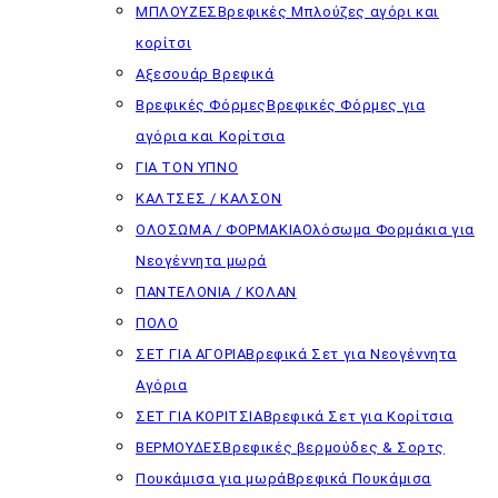
ΜΠΛΟΥΖΕΣ
Βρεφικές Μπλούζες αγόρι και
κορίτσι
Αξεσουάρ Βρεφικά
Βρεφικές Φόρμες
Βρεφικές Φόρμες για
αγόρια και Κορίτσια
ΓΙΑ ΤΟΝ ΥΠΝΟ
ΚΑΛΤΣΕΣ / ΚΑΛΣΟΝ
ΟΛΟΣΩΜΑ / ΦΟΡΜΑΚΙΑ
Ολόσωμα Φορμάκια για
Νεογέννητα μωρά
ΠΑΝΤΕΛΟΝΙΑ / ΚΟΛΑΝ
ΠΟΛΟ
ΣΕΤ ΓΙΑ ΑΓΟΡΙΑ
Βρεφικά Σετ για Νεογέννητα
Αγόρια
ΣΕΤ ΓΙΑ ΚΟΡΙΤΣΙΑ
Βρεφικά Σετ για Κορίτσια
ΒΕΡΜΟΥΔΕΣ
Βρεφικές βερμούδες & Σορτς
Πουκάμισα για μωρά
Βρεφικά Πουκάμισα