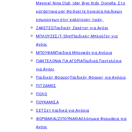
Mayoral, Nina Club, Ider, Biyo Kids, Donella. Στο
κατάστημα μας θα βρείτε ποικιλία παιδικών
εσωρούχων στις καλύτερες τιμές.
ΖΑΚΕΤΕΣ
Παιδικές Ζακέτες για Αγόρι
ΜΠΛΟΥΖΕΣ/T-Shirt
Παιδικές Μπλούζες για
Αγόρι
ΜΠΟΥΦΑΝ
Παιδικά Μπουφάν για Αγόρια
ΠΑΝΤΕΛΟΝΙΑ ΓΙΑ ΑΓΟΡΙΑ
Παιδικά Παντελόνια
για Αγόρι
Παιδικές Φόρμες
Παιδικές Φόρμες για Αγόρια
ΠΙΤΖΑΜΕΣ
ΠΟΛΟ
ΠΟΥΚΑΜΙΣΑ
ΣΕΤ
Σετ παιδικά για Αγόρια
ΦΟΡΜΑΚΙΑ/ΖΙΠΟΥΝΑΚΙΑ
Ολόσωμα Φορμάκια για
Αγόρι