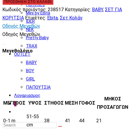
Παιδικό
ΠΡΟΣΘΉΚΗ ΣΤΟ ΚΑΛΆΘΙ
Hommies
Σετ
Κωδικός προϊόντος:
238517
Κατηγορίες:
BABY
,
ΣΕΤ ΓΙΑ
Mini by Ebita
με
ΚΟΡΙΤΣΙΑ
Ετικέτες:
Ebita
,
Σετ Κολάν
IDER
Κολάν
Οδηγός Μεγεθών
NEK
Καλοκαιρινό
Οδηγός Μεγεθών
Pretty Baby
Κόκκινο
TRAX
238517
Μεγεθολόγιο
OUTLET
ποσότητα
BABY
BOY
GIRL
ΠΑΠΟΥΤΣΙΑ
Λογαριασμος
ΜΗΚΟΣ
ΜΕΓΕΘΟΣ
ΥΨΟΣ
ΣΤΗΘΟΣ
ΜΕΣΗ
ΓΟΦΟΣ
0
ΠΡΟΣΑΓΩΓΩΝ
Toggle
51-55
website
0-1 m
38
41
44
21
cm
search