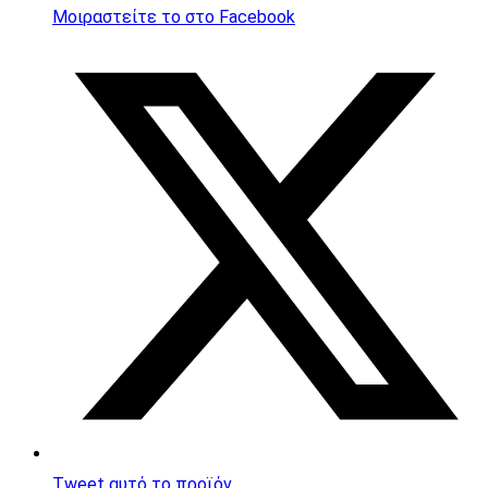
Μοιραστείτε το στο Facebook
Opens
in
a
new
window
Tweet αυτό το προϊόν