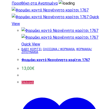
Προσθήκη στα Αγαπημένα
Quick
View
Quick View
BABY
,
ΚΟΡΙΤΣΙ
,
ΟΛΟΣΩΜΑ / ΦΟΡΜΑΚΙΑ
,
ΦΟΡΜΑΚΙΑ/
ΖΙΠΟΥΝΑΚΙΑ
Φορμάκι κοντό Νεογέννητο κορίτσι 1767
13,00
€
Αυτό
Επιλογή
το
προϊόν
έχει