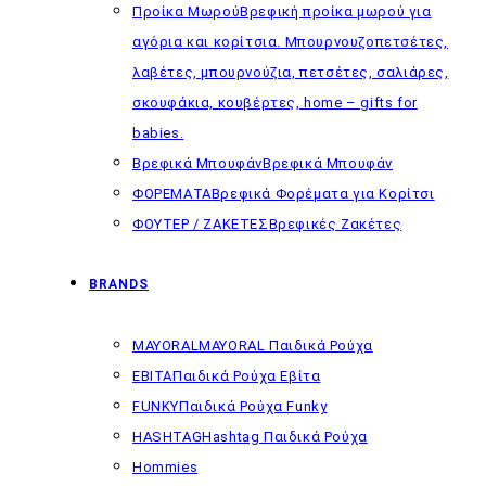
Προίκα Μωρού
Βρεφική προίκα μωρού για
αγόρια και κορίτσια. Μπουρνουζοπετσέτες,
λαβέτες, μπουρνούζια, πετσέτες, σαλιάρες,
σκουφάκια, κουβέρτες, home – gifts for
babies.
Βρεφικά Μπουφάν
Βρεφικά Μπουφάν
ΦΟΡΕΜΑΤΑ
Βρεφικά Φορέματα για Κορίτσι
ΦΟΥΤΕΡ / ΖΑΚΕΤΕΣ
Βρεφικές Ζακέτες
BRANDS
MAYORAL
MAYORAL Παιδικά Ρούχα
EBITA
Παιδικά Ρούχα Εβίτα
FUNKY
Παιδικά Ρούχα Funky
HASHTAG
Hashtag Παιδικά Ρούχα
Hommies