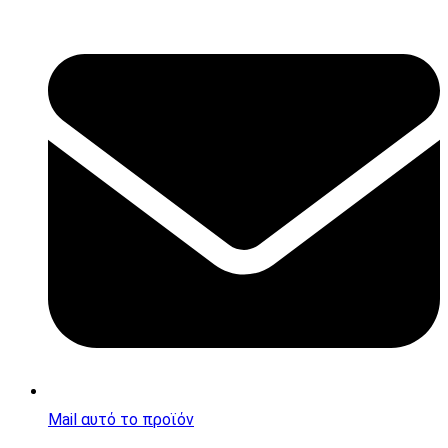
Opens
in
a
new
window
Mail αυτό το προϊόν