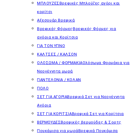
ΜΠΛΟΥΖΕΣ
Βρεφικές Μπλούζες αγόρι και
κορίτσι
Αξεσουάρ Βρεφικά
Βρεφικές Φόρμες
Βρεφικές Φόρμες για
αγόρια και Κορίτσια
ΓΙΑ ΤΟΝ ΥΠΝΟ
ΚΑΛΤΣΕΣ / ΚΑΛΣΟΝ
ΟΛΟΣΩΜΑ / ΦΟΡΜΑΚΙΑ
Ολόσωμα Φορμάκια για
Νεογέννητα μωρά
ΠΑΝΤΕΛΟΝΙΑ / ΚΟΛΑΝ
ΠΟΛΟ
ΣΕΤ ΓΙΑ ΑΓΟΡΙΑ
Βρεφικά Σετ για Νεογέννητα
Αγόρια
ΣΕΤ ΓΙΑ ΚΟΡΙΤΣΙΑ
Βρεφικά Σετ για Κορίτσια
ΒΕΡΜΟΥΔΕΣ
Βρεφικές βερμούδες & Σορτς
Πουκάμισα για μωρά
Βρεφικά Πουκάμισα