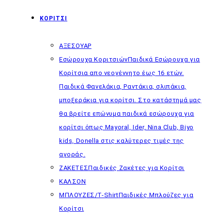
ΚΟΡΙΤΣΙ
ΑΞΕΣΟΥΑΡ
Εσώρουχα Κοριτσιών
Παιδικά Εσώρουχα για
Κορίτσια απο νεογέννητο έως 16 ετών.
Παιδικά Φανελάκια, Ραντάκια, σλιπάκια,
μποξεράκια για κορίτσι. Στο κατάστημά μας
θα βρείτε επώνυμα παιδικά εσώρουχα για
κορίτσι όπως Mayoral, Ider, Nina Club, Biyo
kids, Donella στις καλύτερες τιμές της
αγοράς.
ΖΑΚΕΤΕΣ
Παιδικές Ζακέτες για Κορίτσι
ΚΑΛΣΟΝ
ΜΠΛΟΥΖΕΣ/T-Shirt
Παιδικές Μπλούζες για
Κορίτσι