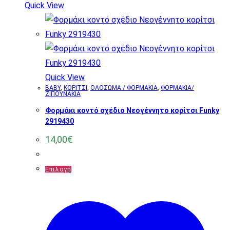
Quick View
Quick View
BABY
,
ΚΟΡΙΤΣΙ
,
ΟΛΟΣΩΜΑ / ΦΟΡΜΑΚΙΑ
,
ΦΟΡΜΑΚΙΑ/
ΖΙΠΟΥΝΑΚΙΑ
Φορμάκι κοντό σχέδιο Νεογέννητο κορίτσι Funky
2919430
14,00
€
Αυτό
Επιλογή
το
προϊόν
έχει
πολλαπλές