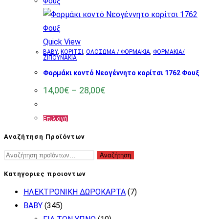
Quick View
BABY
,
ΚΟΡΙΤΣΙ
,
ΟΛΟΣΩΜΑ / ΦΟΡΜΑΚΙΑ
,
ΦΟΡΜΑΚΙΑ/
ΖΙΠΟΥΝΑΚΙΑ
Φορμάκι κοντό Νεογέννητο κορίτσι 1762 Φουξ
Price
14,00
€
–
28,00
€
range:
14,00€
through
Αυτό
Επιλογή
28,00€
το
Αναζήτηση Προϊόντων
προϊόν
Αναζήτηση
Αναζήτηση
έχει
για:
πολλαπλές
Κατηγοριες προιοντων
παραλλαγές.
ΗΛΕΚΤΡΟΝΙΚΗ ΔΩΡΟΚΑΡΤΑ
(7)
Οι
BABY
(345)
επιλογές