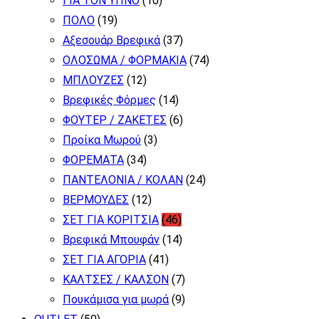
ΓΙΑ ΤΟΝ ΥΠΝΟ
(10)
μπορούν
ΠΟΛΟ
(19)
να
Αξεσουάρ Βρεφικά
(37)
επιλεγούν
ΟΛΟΣΩΜΑ / ΦΟΡΜΑΚΙΑ
(74)
στη
ΜΠΛΟΥΖΕΣ
(12)
σελίδα
Βρεφικές Φόρμες
(14)
του
ΦΟΥΤΕΡ / ΖΑΚΕΤΕΣ
(6)
προϊόντος
Προίκα Μωρού
(3)
ΦΟΡΕΜΑΤΑ
(34)
ΠΑΝΤΕΛΟΝΙΑ / ΚΟΛΑΝ
(24)
ΒΕΡΜΟΥΔΕΣ
(12)
ΣΕΤ ΓΙΑ ΚΟΡΙΤΣΙΑ
(46)
Βρεφικά Μπουφάν
(14)
ΣΕΤ ΓΙΑ ΑΓΟΡΙΑ
(41)
ΚΑΛΤΣΕΣ / ΚΑΛΣΟΝ
(7)
Πουκάμισα για μωρά
(9)