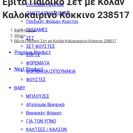
Εβίτα Παιδικό Σετ με Κολάν
ΟΛΟΣΩΜΗ ΦΟΡΜΑ
Καλοκαιρινό Κόκκινο 238517
ΠΑΝΤΕΛΟΝΙΑ/ΚΟΛΑΝ
Παιδικές Φόρμες Κορίτσι
ΠΙΤΖΑΜΕΣ
Baby House
>
Shop
>
ΣΕΤ
Εβίτα Παιδικό Σετ με Κολάν Καλοκαιρινό Κόκκινο 238517
ΣΕΤ ΦΟΥΣΤΕΣ
Previous Product
ΣΟΡΤΣ
ΦΟΡΕΜΑΤΑ
Next Product
ΦΟΡΜΑΚΙΑ/ΖΙΠΟΥΝΑΚΙΑ
ΦΟΥΣΤΕΣ
BABY
ΜΠΛΟΥΖΕΣ
Αξεσουάρ Βρεφικά
Βρεφικές Φόρμες
ΓΙΑ ΤΟΝ ΥΠΝΟ
ΚΑΛΤΣΕΣ / ΚΑΛΣΟΝ