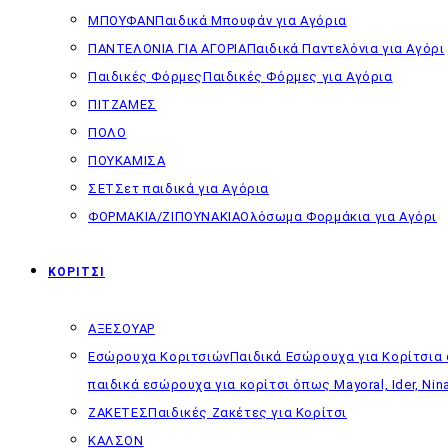
ΜΠΟΥΦΑΝ
Παιδικά Μπουφάν για Αγόρια
ΠΑΝΤΕΛΟΝΙΑ ΓΙΑ ΑΓΟΡΙΑ
Παιδικά Παντελόνια για Αγόρι
Παιδικές Φόρμες
Παιδικές Φόρμες για Αγόρια
ΠΙΤΖΑΜΕΣ
ΠΟΛΟ
ΠΟΥΚΑΜΙΣΑ
ΣΕΤ
Σετ παιδικά για Αγόρια
ΦΟΡΜΑΚΙΑ/ΖΙΠΟΥΝΑΚΙΑ
Ολόσωμα Φορμάκια για Αγόρι
ΚΟΡΙΤΣΙ
ΑΞΕΣΟΥΑΡ
Εσώρουχα Κοριτσιών
Παιδικά Εσώρουχα για Κορίτσια 
παιδικά εσώρουχα για κορίτσι όπως Mayoral, Ider, Nina
ΖΑΚΕΤΕΣ
Παιδικές Ζακέτες για Κορίτσι
ΚΑΛΣΟΝ