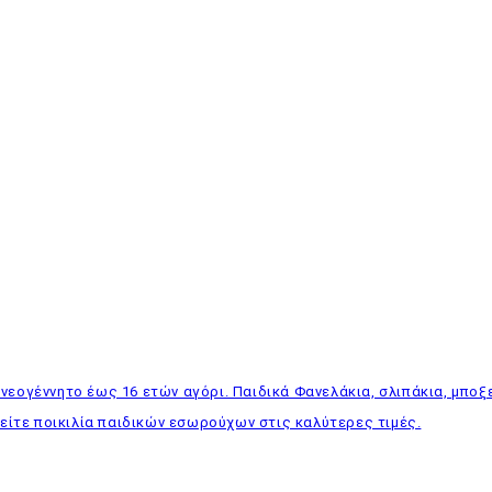
νεογέννητο έως 16 ετών αγόρι. Παιδικά Φανελάκια, σλιπάκια, μποξ
 βρείτε ποικιλία παιδικών εσωρούχων στις καλύτερες τιμές.