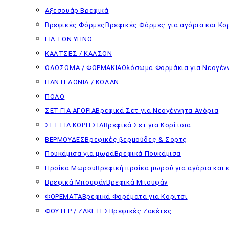
Αξεσουάρ Βρεφικά
Βρεφικές Φόρμες
Βρεφικές Φόρμες για αγόρια και Κο
ΓΙΑ ΤΟΝ ΥΠΝΟ
ΚΑΛΤΣΕΣ / ΚΑΛΣΟΝ
ΟΛΟΣΩΜΑ / ΦΟΡΜΑΚΙΑ
Ολόσωμα Φορμάκια για Νεογέν
ΠΑΝΤΕΛΟΝΙΑ / ΚΟΛΑΝ
ΠΟΛΟ
ΣΕΤ ΓΙΑ ΑΓΟΡΙΑ
Βρεφικά Σετ για Νεογέννητα Αγόρια
ΣΕΤ ΓΙΑ ΚΟΡΙΤΣΙΑ
Βρεφικά Σετ για Κορίτσια
ΒΕΡΜΟΥΔΕΣ
Βρεφικές βερμούδες & Σορτς
Πουκάμισα για μωρά
Βρεφικά Πουκάμισα
Προίκα Μωρού
Βρεφική προίκα μωρού για αγόρια και κ
Βρεφικά Μπουφάν
Βρεφικά Μπουφάν
ΦΟΡΕΜΑΤΑ
Βρεφικά Φορέματα για Κορίτσι
ΦΟΥΤΕΡ / ΖΑΚΕΤΕΣ
Βρεφικές Ζακέτες