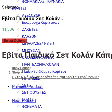
ΦΟΡΜΑΚΙΑ/ΖΙΠΟΥΝΑΚΙΑ
Selected:
ΚΟΡΙΤΣΙ
ΑΞΕΣΟΥΑΡ
Εβίτα Παιδικό Σετ Κολάν…
Εσώρουχα Κοριτσιών
11,50
€
ΖΑΚΕΤΕΣ
ΚΑΛΣΟΝ
Select Options
ΜΠΛΟΥΖΕΣ/T-Shirt
ΜΠΟΥΦΑΝ
Εβίτα Παιδικό Σετ Κολάν Κάπ
ΟΛΟΣΩΜΗ ΦΟΡΜΑ
ΠΑΝΤΕΛΟΝΙΑ/ΚΟΛΑΝ
Baby House
>
Παιδικές Φόρμες Κορίτσι
Shop
>
Εβίτα Παιδικό Σετ Κολάν Κάπρι για Κορίτσι Εκρού 226257
ΠΙΤΖΑΜΕΣ
ΣΕΤ
Previous Product
ΣΕΤ ΦΟΥΣΤΕΣ
ΣΟΡΤΣ
Next Product
ΦΟΡΕΜΑΤΑ