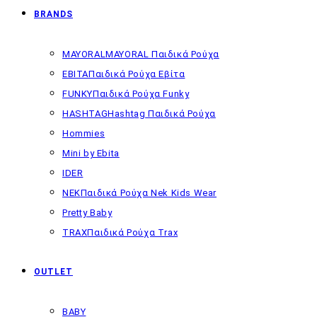
BRANDS
MAYORAL
MAYORAL Παιδικά Ρούχα
EBITA
Παιδικά Ρούχα Εβίτα
FUNKY
Παιδικά Ρούχα Funky
HASHTAG
Hashtag Παιδικά Ρούχα
Hommies
Mini by Ebita
IDER
NEK
Παιδικά Ρούχα Nek Kids Wear
Pretty Baby
TRAX
Παιδικά Ρούχα Trax
OUTLET
BABY