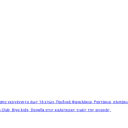
απο νεογέννητο έως 16 ετών. Παιδικά Φανελάκια, Ραντάκια, σλιπάκι
 Club, Biyo kids, Donella στις καλύτερες τιμές της αγοράς.