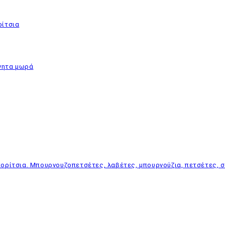
ρίτσια
νητα μωρά
ορίτσια. Μπουρνουζοπετσέτες, λαβέτες, μπουρνούζια, πετσέτες, σα