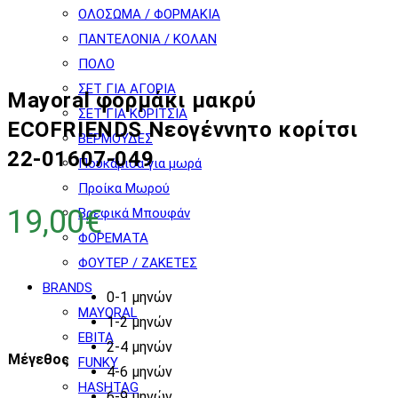
ΟΛΟΣΩΜΑ / ΦΟΡΜΑΚΙΑ
ΠΑΝΤΕΛΟΝΙΑ / ΚΟΛΑΝ
ΠΟΛΟ
ΣΕΤ ΓΙΑ ΑΓΟΡΙΑ
Mayoral φορμάκι μακρύ
ΣΕΤ ΓΙΑ ΚΟΡΙΤΣΙΑ
ECOFRIENDS Νεογέννητο κορίτσι
ΒΕΡΜΟΥΔΕΣ
22-01607-049
Πουκάμισα για μωρά
Προίκα Μωρού
19,00
€
Βρεφικά Μπουφάν
ΦΟΡΕΜΑΤΑ
ΦΟΥΤΕΡ / ΖΑΚΕΤΕΣ
BRANDS
0-1 μηνών
MAYORAL
1-2 μηνών
EBITA
2-4 μηνών
Μέγεθος
FUNKY
4-6 μηνών
HASHTAG
6-9 μηνών