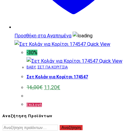
σελίδα
του
προϊόντος
Προσθήκη στα Αγαπημένα
Quick View
-30%
Quick View
BABY
,
ΣΕΤ ΓΙΑ ΚΟΡΙΤΣΙΑ
Σετ Κολάν για Κορίτσι 174547
Original
Η
16,00
€
11,20
€
price
τρέχουσα
was:
τιμή
16,00€.
είναι:
Αυτό
Επιλογή
11,20€.
το
Αναζήτηση Προϊόντων
προϊόν
Αναζήτηση
Αναζήτηση
έχει