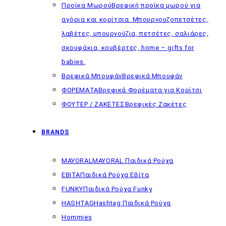
Προίκα Μωρού
Βρεφική προίκα μωρού για
αγόρια και κορίτσια. Μπουρνουζοπετσέτες,
λαβέτες, μπουρνούζια, πετσέτες, σαλιάρες,
σκουφάκια, κουβέρτες, home – gifts for
babies.
Βρεφικά Μπουφάν
Βρεφικά Μπουφάν
ΦΟΡΕΜΑΤΑ
Βρεφικά Φορέματα για Κορίτσι
ΦΟΥΤΕΡ / ΖΑΚΕΤΕΣ
Βρεφικές Ζακέτες
BRANDS
MAYORAL
MAYORAL Παιδικά Ρούχα
EBITA
Παιδικά Ρούχα Εβίτα
FUNKY
Παιδικά Ρούχα Funky
HASHTAG
Hashtag Παιδικά Ρούχα
Hommies