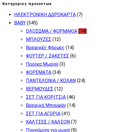
για:
πολλαπλές
Κατηγοριες προιοντων
παραλλαγές.
ΗΛΕΚΤΡΟΝΙΚΗ ΔΩΡΟΚΑΡΤΑ
(7)
Οι
BABY
(345)
επιλογές
ΟΛΟΣΩΜΑ / ΦΟΡΜΑΚΙΑ
(74)
μπορούν
ΜΠΛΟΥΖΕΣ
(12)
να
Βρεφικές Φόρμες
(14)
επιλεγούν
ΦΟΥΤΕΡ / ΖΑΚΕΤΕΣ
(6)
στη
Προίκα Μωρού
(3)
σελίδα
ΦΟΡΕΜΑΤΑ
(34)
του
ΠΑΝΤΕΛΟΝΙΑ / ΚΟΛΑΝ
(24)
προϊόντος
ΒΕΡΜΟΥΔΕΣ
(12)
ΣΕΤ ΓΙΑ ΚΟΡΙΤΣΙΑ
(46)
Βρεφικά Μπουφάν
(14)
ΣΕΤ ΓΙΑ ΑΓΟΡΙΑ
(41)
ΚΑΛΤΣΕΣ / ΚΑΛΣΟΝ
(7)
Πουκάμισα για μωρά
(9)