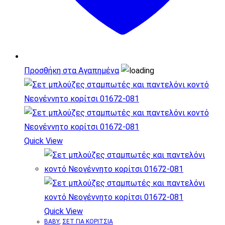
στη
σελίδα
του
προϊόντος
Προσθήκη στα Αγαπημένα
Quick View
Quick View
BABY
,
ΣΕΤ ΓΙΑ ΚΟΡΙΤΣΙΑ