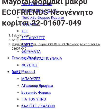
Mayoral φορμάκι μακρύ
ΟΛΟΣΩΜΗ ΦΟΡΜΑ
ECOFRIENDS Νεογέννητο
ΠΑΝΤΕΛΟΝΙΑ/ΚΟΛΑΝ
Παιδικές Φόρμες Κορίτσι
κορίτσι 22-01607-049
ΠΙΤΖΑΜΕΣ
ΣΕΤ
Baby House
>
ΣΕΤ ΦΟΥΣΤΕΣ
Shop
>
Mayoral φορμάκι μακρύ ECOFRIENDS Νεογέννητο κορίτσι 22-
ΣΟΡΤΣ
01607-049
ΦΟΡΕΜΑΤΑ
Previous Product
ΦΟΡΜΑΚΙΑ/ΖΙΠΟΥΝΑΚΙΑ
ΦΟΥΣΤΕΣ
Next Product
BABY
ΜΠΛΟΥΖΕΣ
Αξεσουάρ Βρεφικά
Βρεφικές Φόρμες
ΓΙΑ ΤΟΝ ΥΠΝΟ
ΚΑΛΤΣΕΣ / ΚΑΛΣΟΝ