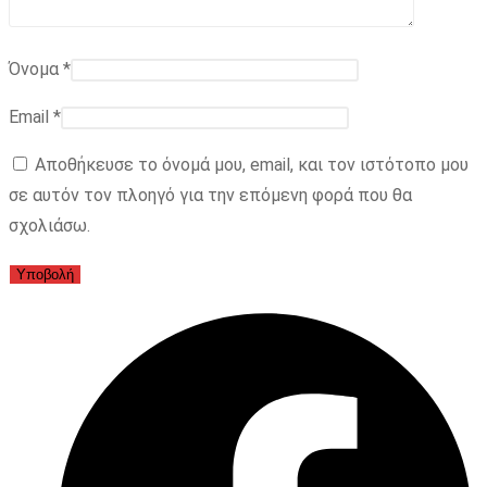
Όνομα
*
Email
*
Αποθήκευσε το όνομά μου, email, και τον ιστότοπο μου
σε αυτόν τον πλοηγό για την επόμενη φορά που θα
σχολιάσω.
Opens
in
a
new
window