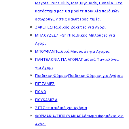
Mayoral, Nina Club, Ider, Biyo Kids, Donella. Στο
κατάστημα μας θα βρείτε ποικιλία παιδικών
εσωρούχων στις καλύτερες τιμές.
ΖΑΚΕΤΕΣ
Παιδικές Ζακέτες για Αγόρι
ΜΠΛΟΥΖΕΣ/T-Shirt
Παιδικές Μπλούζες για
Αγόρι
ΜΠΟΥΦΑΝ
Παιδικά Μπουφάν για Αγόρια
ΠΑΝΤΕΛΟΝΙΑ ΓΙΑ ΑΓΟΡΙΑ
Παιδικά Παντελόνια
για Αγόρι
Παιδικές Φόρμες
Παιδικές Φόρμες για Αγόρια
ΠΙΤΖΑΜΕΣ
ΠΟΛΟ
ΠΟΥΚΑΜΙΣΑ
ΣΕΤ
Σετ παιδικά για Αγόρια
ΦΟΡΜΑΚΙΑ/ΖΙΠΟΥΝΑΚΙΑ
Ολόσωμα Φορμάκια για
Αγόρι