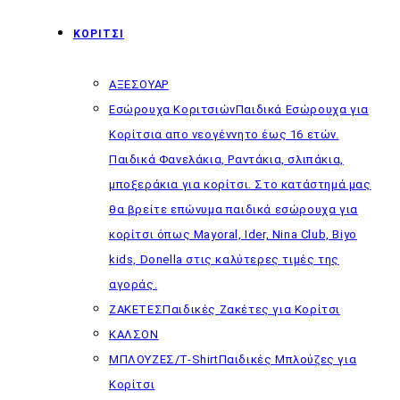
ΚΟΡΙΤΣΙ
ΑΞΕΣΟΥΑΡ
Εσώρουχα Κοριτσιών
Παιδικά Εσώρουχα για
Κορίτσια απο νεογέννητο έως 16 ετών.
Παιδικά Φανελάκια, Ραντάκια, σλιπάκια,
μποξεράκια για κορίτσι. Στο κατάστημά μας
θα βρείτε επώνυμα παιδικά εσώρουχα για
κορίτσι όπως Mayoral, Ider, Nina Club, Biyo
kids, Donella στις καλύτερες τιμές της
αγοράς.
ΖΑΚΕΤΕΣ
Παιδικές Ζακέτες για Κορίτσι
ΚΑΛΣΟΝ
ΜΠΛΟΥΖΕΣ/T-Shirt
Παιδικές Μπλούζες για
Κορίτσι